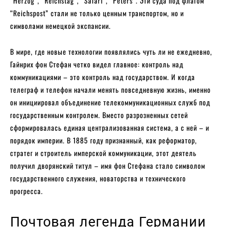
“Herzog”, “Reichstag”, “Safari”, “Peters”. Эти суда под флагом
“Reichspost” стали не только ценным транспортом, но и
символами немецкой экспансии.
В мире, где новые технологии появлялись чуть ли не ежедневно,
Гайнрих фон Стефан четко видел главное: контроль над
коммуникациями – это контроль над государством. И когда
телеграф и телефон начали менять повседневную жизнь, именно
он инициировал объединение телекоммуникационных служб под
государственным контролем. Вместо разрозненных сетей
сформировалась единая централизованная система, а с ней – и
порядок империи. В 1885 году признанный, как реформатор,
стратег и строитель имперской коммуникации, этот деятель
получил дворянский титул – имя фон Стефана стало символом
государственного служения, новаторства и технического
прогресса.
Почтовая легенда Германии