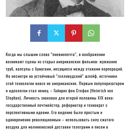
Когда мы слышим слово “пневмопочта”, в воображении
возникают сцены из старых американских фильмов: жужжание
труб, капсулы с бумагами, несущиеся между этажами корпораций.
Но несмотря на устойчивый “голливудский” шлейф, источники
этой технологии вовсе не американские. Первым популяризатором
и идеологом стал немец – Гайнрих фон Стефан (Heinrich von
Stephan). Личность знаковая для второй половины XIX века:
государственный почтмейстер, реформатор и технократ с
перспективными идеями. Его видение было простым и
одновременно революционным – использовать силу сжатого
воздуха для молниеносной доставки телеграмм и писем в