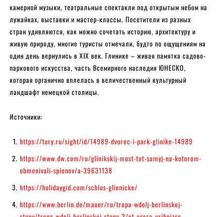
камерной музыки, театральные спектакли под открытым небом на
лужайках, выставки и мастер-классы. Посетители из разных
стран удивляются, как можно сочетать историю, архитектуру и
живую природу, многие туристы отмечали, будто по ощущениям на
один день вернулись в XIX век. Глинике – живая памятка садово-
паркового искусства, часть Всемирного наследия ЮНЕСКО,
которая органично вплелась в величественный культурный
ландшафт немецкой столицы.
Источники:
https://tury.ru/sight/id/14989-dvorec-i-park-glinike-14989
https://www.dw.com/ru/glinikskij-most-tot-samyj-na-kotorom-
obmenivali-spionov/a-39631138
https://holidaygid.com/schlos-glienicke/
https://www.berlin.de/mauer/ru/tropa-wdolj-berlinskoj-
steny/tropa-wdolj-berlinskoj-steny-3/ot-osera-gribnizse-