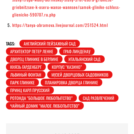
griebnitzsee-k-oseru-wanse-wannsee/samok-glinike-schloss-
glienicke-590707.ru.php
https://tanya-abramova.livejournal.com/251524.html
TAGS:
АНГЛИЙСКИЙ ПЕЙЗАЖНЫЙ САД
АРХИТЕКТОР ПЕТЕР ЛЕННЕ
ГРАФ ЛИНДЕНАУ
ДВОРЕЦ ГЛИНИКЕ В БЕРЛИНЕ
ИТАЛЬЯНСКИЙ САД
КНЯЗЬ ГАРДЕНБЕРГ
КОРПУС “КАЗИНО”
ЛЬВИНЫЙ ФОНТАН
МУЗЕЙ ДВОРЦОВЫХ САДОВНИКОВ
ПАРК ГЛИНИКЕ
ПЛАНИРОВКА ДВОРЦА ГЛИНИКЕ
ПРИНЦ КАРЛ ПРУССКИЙ
РОТОНДА “БОЛЬШОЕ ЛЮБОПЫТСТВО”
САД РАЗВЛЕЧЕНИЙ
ЧАЙНЫЙ ДОМИК “МАЛОЕ ЛЮБОПЫТСТВО”