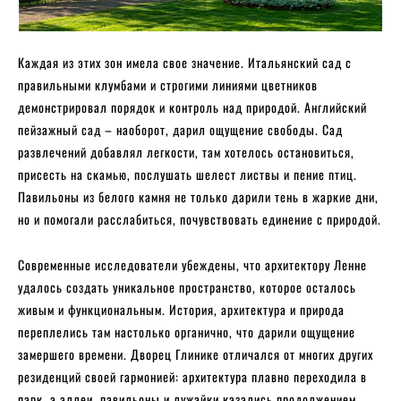
Каждая из этих зон имела свое значение. Итальянский сад с
правильными клумбами и строгими линиями цветников
демонстрировал порядок и контроль над природой. Английский
пейзажный сад – наоборот, дарил ощущение свободы. Сад
развлечений добавлял легкости, там хотелось остановиться,
присесть на скамью, послушать шелест листвы и пение птиц.
Павильоны из белого камня не только дарили тень в жаркие дни,
но и помогали расслабиться, почувствовать единение с природой.
Современные исследователи убеждены, что архитектору Ленне
удалось создать уникальное пространство, которое осталось
живым и функциональным. История, архитектура и природа
переплелись там настолько органично, что дарили ощущение
замершего времени. Дворец Глинике отличался от многих других
резиденций своей гармонией: архитектура плавно переходила в
парк, а аллеи, павильоны и лужайки казались продолжением