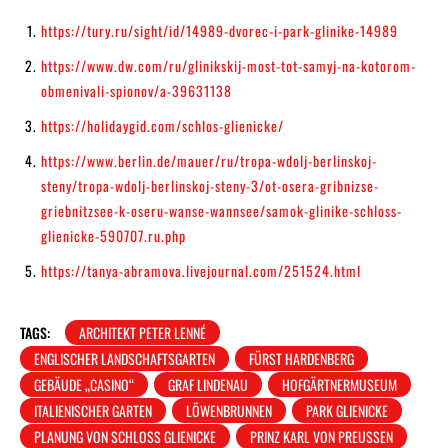
https://tury.ru/sight/id/14989-dvorec-i-park-glinike-14989
https://www.dw.com/ru/glinikskij-most-tot-samyj-na-kotorom-
obmenivali-spionov/a-39631138
https://holidaygid.com/schlos-glienicke/
https://www.berlin.de/mauer/ru/tropa-wdolj-berlinskoj-
steny/tropa-wdolj-berlinskoj-steny-3/ot-osera-gribnizse-
griebnitzsee-k-oseru-wanse-wannsee/samok-glinike-schloss-
glienicke-590707.ru.php
https://tanya-abramova.livejournal.com/251524.html
TAGS:
ARCHITEKT PETER LENNÉ
ENGLISCHER LANDSCHAFTSGARTEN
FÜRST HARDENBERG
GEBÄUDE „CASINO“
GRAF LINDENAU
HOFGÄRTNERMUSEUM
ITALIENISCHER GARTEN
LÖWENBRUNNEN
PARK GLIENICKE
PLANUNG VON SCHLOSS GLIENICKE
PRINZ KARL VON PREUSSEN