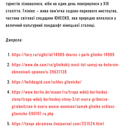
туристів зізнавалися, ніби на один день повернулися у XIX
століття. Глініке – жива пам’ятка садово-паркового мистецтва,
частина світової спадщини ЮНЕСКО, яка природно вплелася у
величний культурний ландшафт німецької столиці.
Джерела:
https://tury.ru/sight/id/14989-dvorec-i-park-glinike-14989
https://www.dw.com/ru/glinikskij-most-tot-samyj-na-kotorom-
obmenivali-spionov/a-39631138
https://holidaygid.com/schlos-glienicke/
https://www.berlin.de/mauer/ru/tropa-wdolj-berlinskoj-
steny/tropa-wdolj-berlinskoj-steny-3/ot-osera-gribnizse-
griebnitzsee-k-oseru-wanse-wannsee/samok-glinike-schloss-
glienicke-590707.ru.php
https://tanya-abramova.livejournal.com/251524.html