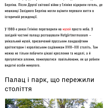
Берліна. Після Другої світової війни у Глініке відкрили готель, де
мешканці Західного Берліна могли оцінити переваги життя в
історичній резиденції.
У 1980-х роках Глініке перетворили на
музей
просто неба. У
західній частині палацу розташували Hofgärtnermuseum –
унікальний музей, присвячений прусським ландшафтним
архітекторам і королівським садівникам XVIII–XIX століть. Там
можна не тільки побачити цікаві креслення та моделі, а й
прогулятися алеями, помилуватися павільйонами, як це робили
видатні особи минулого.
Палац і парк, що пережили
століття