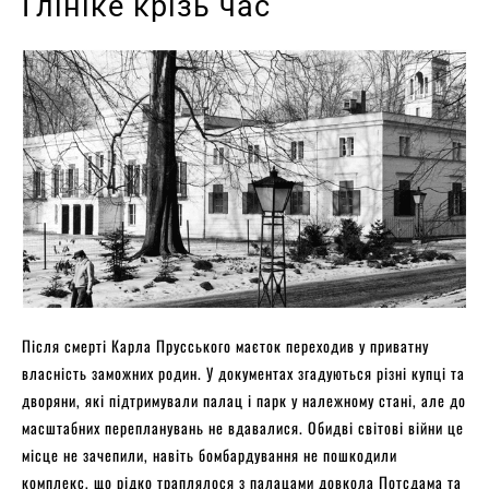
Глініке крізь час
Після смерті Карла Прусського маєток переходив у приватну
власність заможних родин. У документах згадуються різні купці та
дворяни, які підтримували палац і парк у належному стані, але до
масштабних перепланувань не вдавалися. Обидві світові війни це
місце не зачепили, навіть бомбардування не пошкодили
комплекс, що рідко траплялося з палацами довкола Потсдама та