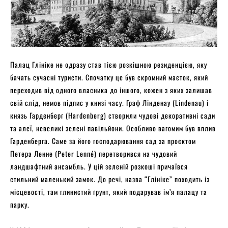
Палац Глініке не одразу став тією розкішною резиденцією, яку
бачать сучасні туристи. Спочатку це був скромний маєток, який
переходив від одного власника до іншого, кожен з яких залишав
свій слід, немов підпис у книзі часу. Граф Лінденау (Lindenau) і
князь Гарденберг (Hardenberg) створили чудові декоративні сади
та алеї, невеликі зелені павільйони. Особливо вагомим був вплив
Гарденберга. Саме за його господарювання сад за проєктом
Петера Ленне (Peter Lenné) перетворився на чудовий
ландшафтний ансамбль. У цій зеленій розкоші причаївся
стильний маленький замок. До речі, назва “Глініке” походить із
місцевості, там глинистий ґрунт, який подарував ім’я палацу та
парку.