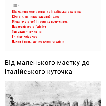
Від маленького маєтку до італійського куточка
Кімнати, які мали власний голос
Місця зустрічей і таємних прогулянок
Парковий театр Глініке
Три сади – три світи
Глініке крізь час
Палац і парк, що пережили століття
Від маленького маєтку до
італійського куточка