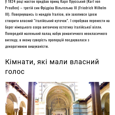
У 1824 році маєток придбав принц Карл Прусський (Karl von
Preußen) – третій син Фрідріха Вільгельма III (Friedrich Wilhelm
III). Повернувшись із мандрів Італією, він захопився ідеєю
створити власний “італійський куточок”. І спробував перенести на
берег німецького озера витончену естетику італійської вілли.
Попередній маленький палац набув романтичного неокласичного
вигляду, в якому суворість пропорцій поєднувалася з
декоративною вишуканістю.
Кімнати, які мали власний
голос