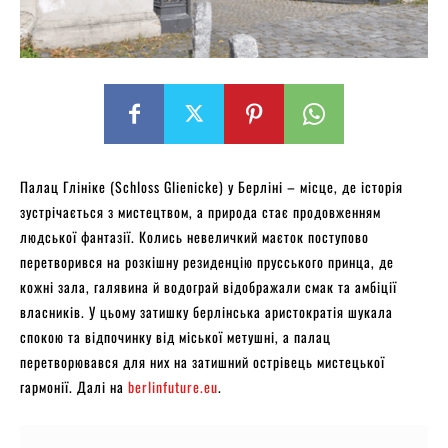
Палац Глініке (Schloss Glienicke) у Берліні – місце, де історія
зустрічається з мистецтвом, а природа стає продовженням
людської фантазії. Колись невеличкий маєток поступово
перетворився на розкішну резиденцію прусського принца, де
кожні зала, галявина й водограй відображали смак та амбіції
власників. У цьому затишку берлінська аристократія шукала
спокою та відпочинку від міської метушні, а палац
перетворювався для них на затишний острівець мистецької
гармонії. Далі на
berlinfuture.eu
.