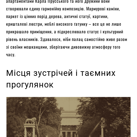
апартаментами Карла Прусського та його дружини вони
створювали єдину гармонійну композицію. Мармурові каміни,
паркет із цінних порід дерева, античні статуї, картини,
кришталеві люстри, меблі високого ґатунку – все це не лише
прикрашало приміщення, а підкреслювало статус і культурний
рівень власників. Здавалося, ніби палац самостійно живе разом
зі своїми мешканцями, зберігаючи дивовижну атмосферу того
часу.
Місця зустрічей і таємних
прогулянок