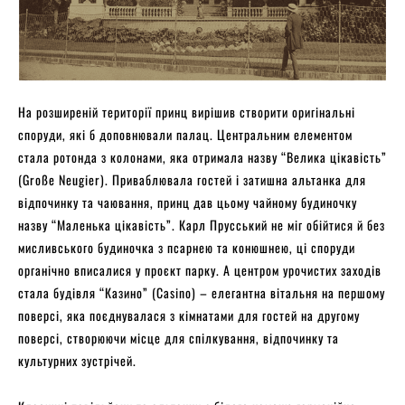
На розширеній території принц вирішив створити оригінальні
споруди, які б доповнювали палац. Центральним елементом
стала ротонда з колонами, яка отримала назву “Велика цікавість”
(Große Neugier). Приваблювала гостей і затишна альтанка для
відпочинку та чаювання, принц дав цьому чайному будиночку
назву “Маленька цікавість”. Карл Прусський не міг обійтися й без
мисливського будиночка з псарнею та конюшнею, ці споруди
органічно вписалися у проєкт парку. А центром урочистих заходів
стала будівля “Казино” (Casino) – елегантна вітальня на першому
поверсі, яка поєднувалася з кімнатами для гостей на другому
поверсі, створюючи місце для спілкування, відпочинку та
культурних зустрічей.