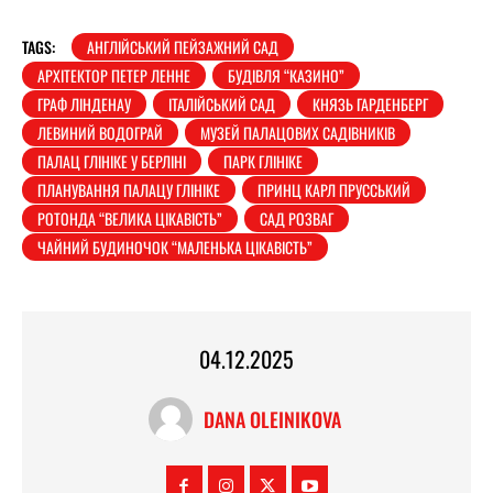
TAGS:
АНГЛІЙСЬКИЙ ПЕЙЗАЖНИЙ САД
АРХІТЕКТОР ПЕТЕР ЛЕННЕ
БУДІВЛЯ “КАЗИНО”
ГРАФ ЛІНДЕНАУ
ІТАЛІЙСЬКИЙ САД
КНЯЗЬ ГАРДЕНБЕРГ
ЛЕВИНИЙ ВОДОГРАЙ
МУЗЕЙ ПАЛАЦОВИХ САДІВНИКІВ
ПАЛАЦ ГЛІНІКЕ У БЕРЛІНІ
ПАРК ГЛІНІКЕ
ПЛАНУВАННЯ ПАЛАЦУ ГЛІНІКЕ
ПРИНЦ КАРЛ ПРУССЬКИЙ
РОТОНДА “ВЕЛИКА ЦІКАВІСТЬ”
САД РОЗВАГ
ЧАЙНИЙ БУДИНОЧОК “МАЛЕНЬКА ЦІКАВІСТЬ”
04.12.2025
DANA OLEINIKOVA