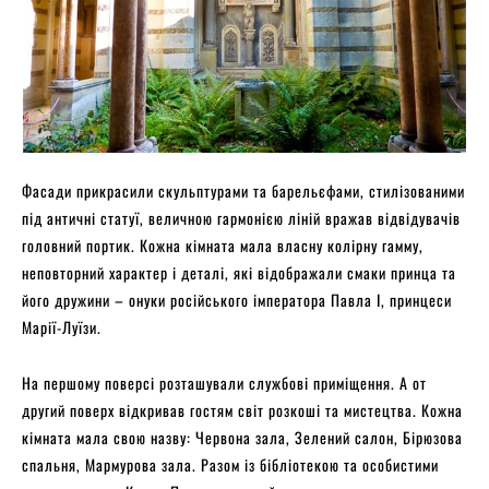
Фасади прикрасили скульптурами та барельєфами, стилізованими
під античні статуї, величною гармонією ліній вражав відвідувачів
головний портик. Кожна кімната мала власну колірну гамму,
неповторний характер і деталі, які відображали смаки принца та
його дружини – онуки російського імператора Павла I, принцеси
Марії-Луїзи.
На першому поверсі розташували службові приміщення. А от
другий поверх відкривав гостям світ розкоші та мистецтва. Кожна
кімната мала свою назву: Червона зала, Зелений салон, Бірюзова
спальня, Мармурова зала. Разом із бібліотекою та особистими