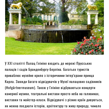
У XXI столітті Палац Глініке входить до мережі Прусських
палаців і садів Бранденбургу-Берліна. Багатьох туристів
приваблює музейне крило з історичними інтер’єрами принца
Карла. Завжди багато відвідувачів у Музеї палацових садівників
(Hofgärtnermuseum). Також у Глініке відбуваються концерти
камерної музики, театральні вистави просто неба на галявинах,
виставки та майстер-класи. Відвідувачі з різних країн дивуються,
як можна поєднати історію, архітектуру та живу природу, чимало