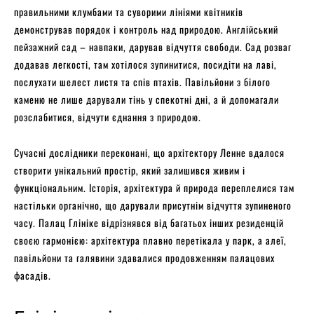
правильними клумбами та суворими лініями квітників
демонстрував порядок і контроль над природою. Англійський
пейзажний сад – навпаки, дарував відчуття свободи. Сад розваг
додавав легкості, там хотілося зупинитися, посидіти на лаві,
послухати шелест листя та спів птахів. Павільйони з білого
каменю не лише дарували тінь у спекотні дні, а й допомагали
розслабитися, відчути єднання з природою.
Сучасні дослідники переконані, що архітектору Ленне вдалося
створити унікальний простір, який залишився живим і
функціональним. Історія, архітектура й природа переплелися там
настільки органічно, що дарували присутнім відчуття зупиненого
часу. Палац Глініке відрізнявся від багатьох інших резиденцій
своєю гармонією: архітектура плавно перетікала у парк, а алеї,
павільйони та галявини здавалися продовженням палацових
фасадів.