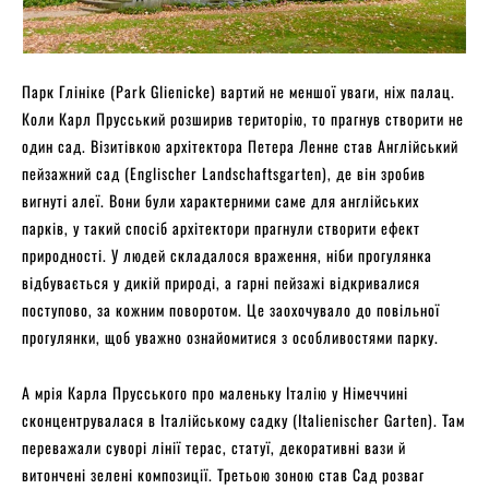
Парк Глініке (Park Glienicke) вартий не меншої уваги, ніж палац.
Коли Карл Прусський розширив територію, то прагнув створити не
один сад. Візитівкою архітектора Петера Ленне став Англійський
пейзажний сад (Englischer Landschaftsgarten), де він зробив
вигнуті алеї. Вони були характерними саме для англійських
парків, у такий спосіб архітектори прагнули створити ефект
природності. У людей складалося враження, ніби прогулянка
відбувається у дикій природі, а гарні пейзажі відкривалися
поступово, за кожним поворотом. Це заохочувало до повільної
прогулянки, щоб уважно ознайомитися з особливостями парку.
А мрія Карла Прусського про маленьку Італію у Німеччині
сконцентрувалася в Італійському садку (Italienischer Garten). Там
переважали суворі лінії терас, статуї, декоративні вази й
витончені зелені композиції. Третьою зоною став Сад розваг