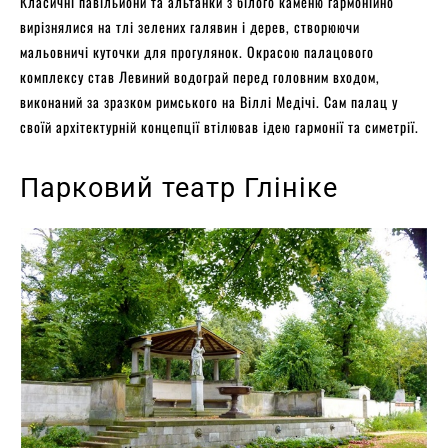
Класичні павільйони та альтанки з білого каменю гармонійно
вирізнялися на тлі зелених галявин і дерев, створюючи
мальовничі куточки для прогулянок. Окрасою палацового
комплексу став Левиний водограй перед головним входом,
виконаний за зразком римського на Віллі Медічі. Сам палац у
своїй архітектурній концепції втілював ідею гармонії та симетрії.
Парковий театр Глініке