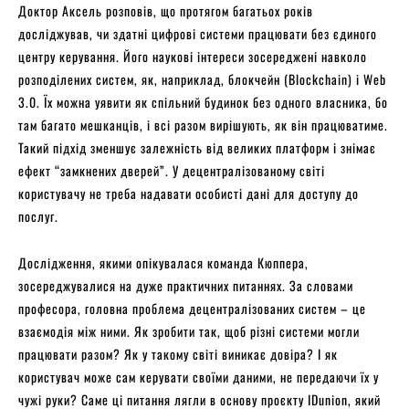
Доктор Аксель розповів, що протягом багатьох років
досліджував, чи здатні цифрові системи працювати без єдиного
центру керування. Його наукові інтереси зосереджені навколо
розподілених систем, як, наприклад, блокчейн (Blockchain) і Web
3.0. Їх можна уявити як спільний будинок без одного власника, бо
там багато мешканців, і всі разом вирішують, як він працюватиме.
Такий підхід зменшує залежність від великих платформ і знімає
ефект “замкнених дверей”. У децентралізованому світі
користувачу не треба надавати особисті дані для доступу до
послуг.
Дослідження, якими опікувалася команда Кюппера,
зосереджувалися на дуже практичних питаннях. За словами
професора, головна проблема децентралізованих систем – це
взаємодія між ними. Як зробити так, щоб різні системи могли
працювати разом? Як у такому світі виникає довіра? І як
користувач може сам керувати своїми даними, не передаючи їх у
чужі руки? Саме ці питання лягли в основу проєкту IDunion, який