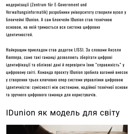
модернізації (Zentrum für E-Government und
Verwaltungsinformatik) розробники університету створили вузол у
блокчейні IDunion. А сам блокчейн IDunion став технічною
основою, на якій тримається вся система цифрових
ідентичностей.
Найкращим прикладом став додаток LISSI. За словами Акселя
Кюппера, саме такі гаманці дозволяють зберігати цифрові
ідентифікації та облікові дані й перевіряти їхню “справжність” у
цифровому світі. Команда проєкту IDunion зробила вагомий внесок
у створення трьох ключових опор системи управління цифровою
ідентичністю: сумісності між системами, надійної технічної основи
та зручного цифрового гаманця для користувачів.
IDunion як модель для світу