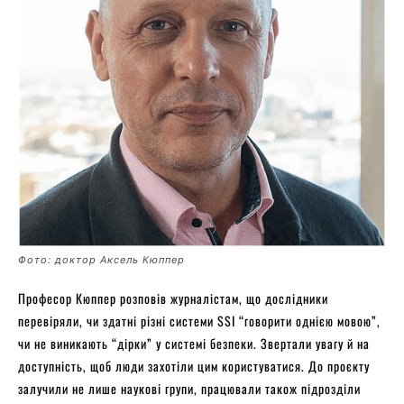
Фото: доктор Аксель Кюппер
Професор Кюппер розповів журналістам, що дослідники
перевіряли, чи здатні різні системи SSI “говорити однією мовою”,
чи не виникають “дірки” у системі безпеки. Звертали увагу й на
доступність, щоб люди захотіли цим користуватися. До проєкту
залучили не лише наукові групи, працювали також підрозділи