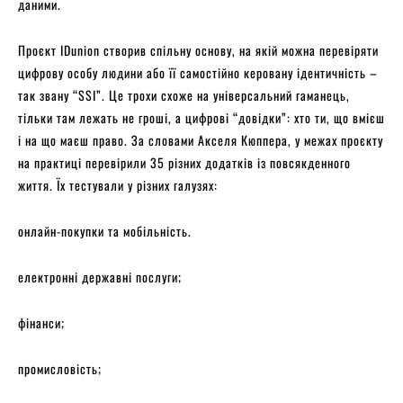
даними.
Проєкт IDunion створив спільну основу, на якій можна перевіряти
цифрову особу людини або її самостійно керовану ідентичність –
так звану “SSI”. Це трохи схоже на універсальний гаманець,
тільки там лежать не гроші, а цифрові “довідки”: хто ти, що вмієш
і на що маєш право. За словами Акселя Кюппера, у межах проєкту
на практиці перевірили 35 різних додатків із повсякденного
життя. Їх тестували у різних галузях:
онлайн-покупки та мобільність.
електронні державні послуги;
фінанси;
промисловість;