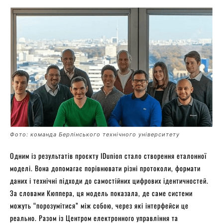
Фото: команда Берлінського технічного університету
Одним із результатів проєкту IDunion стало створення еталонної
моделі. Вона допомагає порівнювати різні протоколи, формати
даних і технічні підходи до самостійних цифрових ідентичностей.
За словами Кюппера, ця модель показала, де саме системи
можуть “порозумітися” між собою, через які інтерфейси це
реально. Разом із Центром електронного управління та