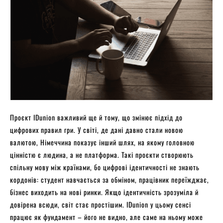
Проєкт IDunion важливий ще й тому, що змінює підхід до
цифрових правил гри. У світі, де дані давно стали новою
валютою, Німеччина показує інший шлях, на якому головною
цінністю є людина, а не платформа. Такі проєкти створюють
спільну мову між країнами, бо цифрові ідентичності не знають
кордонів: студент навчається за обміном, працівник переїжджає,
бізнес виходить на нові ринки. Якщо ідентичність зрозуміла й
довірена всюди, світ стає простішим. IDunion у цьому сенсі
працює як фундамент – його не видно, але саме на ньому може