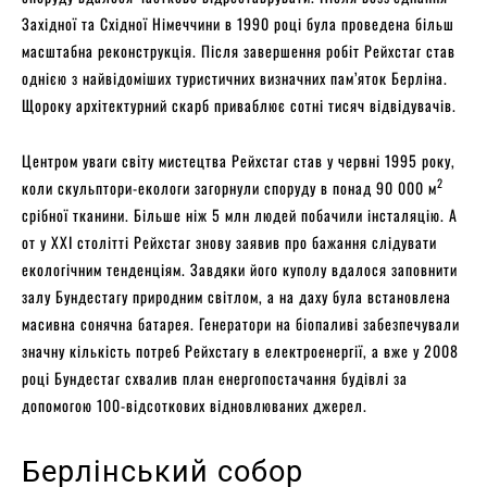
Західної та Східної Німеччини в 1990 році була проведена більш
масштабна реконструкція. Після завершення робіт Рейхстаг став
однією з найвідоміших туристичних визначних пам’яток Берліна.
Щороку архітектурний скарб приваблює сотні тисяч відвідувачів.
Центром уваги світу мистецтва Рейхстаг став у червні 1995 року,
2
коли скульптори-екологи загорнули споруду в понад 90 000 м
срібної тканини. Більше ніж 5 млн людей побачили інсталяцію. А
от у XXI столітті Рейхстаг знову заявив про бажання слідувати
екологічним тенденціям. Завдяки його куполу вдалося заповнити
залу Бундестагу природним світлом, а на даху була встановлена
масивна сонячна батарея. Генератори на біопаливі забезпечували
значну кількість потреб Рейхстагу в електроенергії, а вже у 2008
році Бундестаг схвалив план енергопостачання будівлі за
допомогою 100-відсоткових відновлюваних джерел.
Берлінський собор