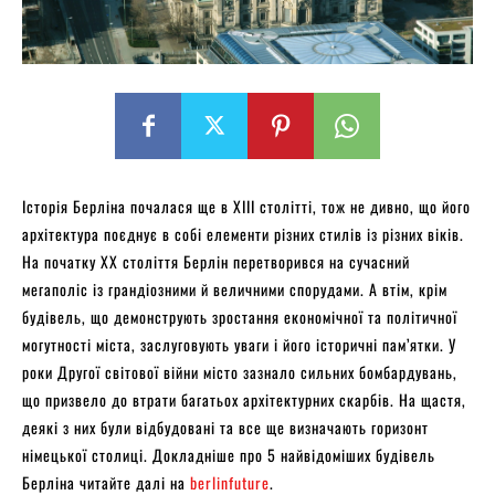
Історія Берліна почалася ще в XIII столітті, тож не дивно, що його
архітектура поєднує в собі елементи різних стилів із різних віків.
На початку XX століття Берлін перетворився на сучасний
мегаполіс із грандіозними й величними спорудами. А втім, крім
будівель, що демонструють зростання економічної та політичної
могутності міста, заслуговують уваги і його історичні пам’ятки. У
роки Другої світової війни місто зазнало сильних бомбардувань,
що призвело до втрати багатьох архітектурних скарбів. На щастя,
деякі з них були відбудовані та все ще визначають горизонт
німецької столиці. Докладніше про 5 найвідоміших будівель
Берліна читайте далі на
berlinfuture
.