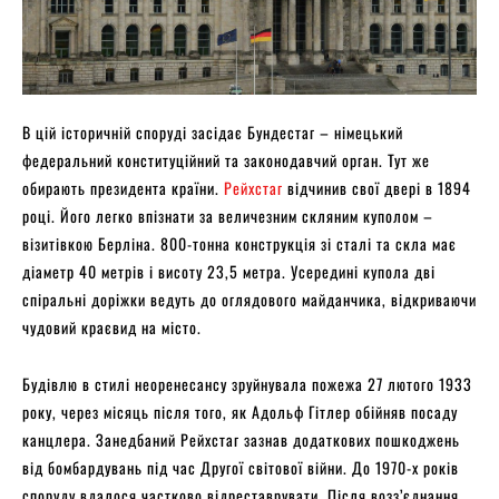
В цій історичній споруді засідає Бундестаг – німецький
федеральний конституційний та законодавчий орган. Тут же
обирають президента країни.
Рейхстаг
відчинив свої двері в 1894
році. Його легко впізнати за величезним скляним куполом –
візитівкою Берліна. 800-тонна конструкція зі сталі та скла має
діаметр 40 метрів і висоту 23,5 метра. Усередині купола дві
спіральні доріжки ведуть до оглядового майданчика, відкриваючи
чудовий краєвид на місто.
Будівлю в стилі неоренесансу зруйнувала пожежа 27 лютого 1933
року, через місяць після того, як Адольф Гітлер обійняв посаду
канцлера. Занедбаний Рейхстаг зазнав додаткових пошкоджень
від бомбардувань під час Другої світової війни. До 1970-х років
споруду вдалося частково відреставрувати. Після возз’єднання