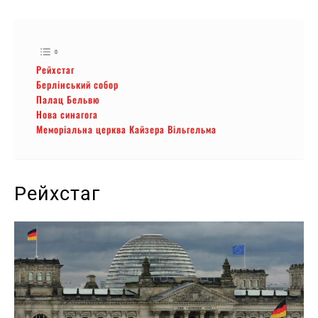
Рейхстаг
Берлінський собор
Палац Бельвю
Нова синагога
Меморіальна церква Кайзера Вільгельма
Рейхстаг