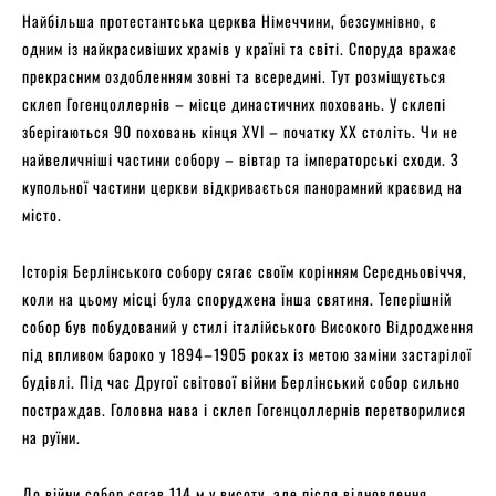
Найбільша протестантська церква Німеччини, безсумнівно, є
одним із найкрасивіших храмів у країні та світі. Споруда вражає
прекрасним оздобленням зовні та всередині. Тут розміщується
склеп Гогенцоллернів – місце династичних поховань. У склепі
зберігаються 90 поховань кінця XVI – початку XX століть. Чи не
найвеличніші частини собору – вівтар та імператорські сходи. З
купольної частини церкви відкривається панорамний краєвид на
місто.
Історія Берлінського собору сягає своїм корінням Середньовіччя,
коли на цьому місці була споруджена інша святиня. Теперішній
собор був побудований у стилі італійського Високого Відродження
під впливом бароко у 1894–1905 роках із метою заміни застарілої
будівлі. Під час Другої світової війни Берлінський собор сильно
постраждав. Головна нава і склеп Гогенцоллернів перетворилися
на руїни.
До війни собор сягав 114 м у висоту, але після відновлення