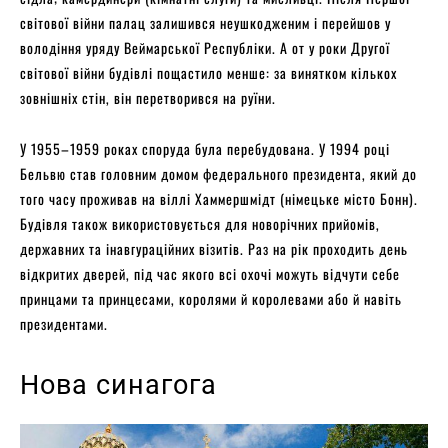
світової війни палац залишився неушкодженим і перейшов у
володіння уряду Веймарської Республіки. А от у роки Другої
світової війни будівлі пощастило менше: за винятком кількох
зовнішніх стін, він перетворився на руїни.
У 1955–1959 роках споруда була перебудована. У 1994 році
Бельвю став головним домом федерального президента, який до
того часу проживав на віллі Хаммершмідт (німецьке місто Бонн).
Будівля також використовується для новорічних прийомів,
державних та інавгураційних візитів. Раз на рік проходить день
відкритих дверей, під час якого всі охочі можуть відчути себе
принцами та принцесами, королями й королевами або й навіть
президентами.
Нова синагога