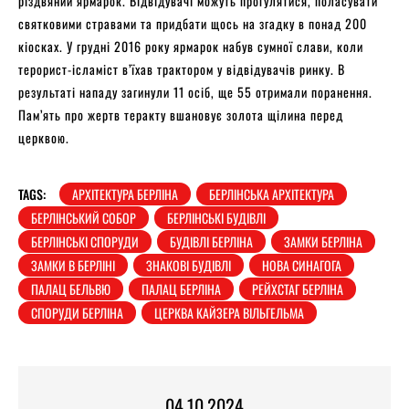
різдвяний ярмарок. Відвідувачі можуть прогулятися, поласувати
святковими стравами та придбати щось на згадку в понад 200
кіосках. У грудні 2016 року ярмарок набув сумної слави, коли
терорист-ісламіст в’їхав трактором у відвідувачів ринку. В
результаті нападу загинули 11 осіб, ще 55 отримали поранення.
Пам’ять про жертв теракту вшановує золота щілина перед
церквою.
TAGS:
АРХІТЕКТУРА БЕРЛІНА
БЕРЛІНСЬКА АРХІТЕКТУРА
БЕРЛІНСЬКИЙ СОБОР
БЕРЛІНСЬКІ БУДІВЛІ
БЕРЛІНСЬКІ СПОРУДИ
БУДІВЛІ БЕРЛІНА
ЗАМКИ БЕРЛІНА
ЗАМКИ В БЕРЛІНІ
ЗНАКОВІ БУДІВЛІ
НОВА СИНАГОГА
ПАЛАЦ БЕЛЬВЮ
ПАЛАЦ БЕРЛІНА
РЕЙХСТАГ БЕРЛІНА
СПОРУДИ БЕРЛІНА
ЦЕРКВА КАЙЗЕРА ВІЛЬГЕЛЬМА
04.10.2024