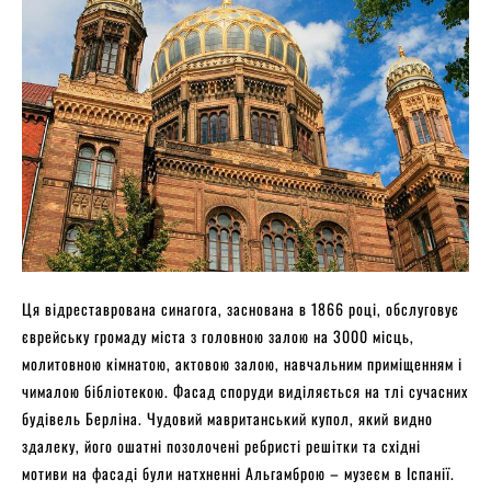
Ця відреставрована синагога, заснована в 1866 році, обслуговує
єврейську громаду міста з головною залою на 3000 місць,
молитовною кімнатою, актовою залою, навчальним приміщенням і
чималою бібліотекою. Фасад споруди виділяється на тлі сучасних
будівель Берліна. Чудовий мавританський купол, який видно
здалеку, його ошатні позолочені ребристі решітки та східні
мотиви на фасаді були натхненні Альгамброю – музеєм в Іспанії.