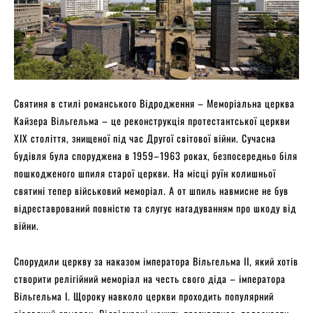
Святиня в стилі романського Відродження – Меморіальна церква
Кайзера Вільгельма – це реконструкція протестантської церкви
XIX століття, знищеної під час Другої світової війни. Сучасна
будівля була споруджена в 1959–1963 роках, безпосередньо біля
пошкодженого шпиля старої церкви. На місці руїн колишньої
святині тепер військовий меморіал. А от шпиль навмисне не був
відреставрований повністю та слугує нагадуванням про шкоду від
війни.
Спорудили церкву за наказом імператора Вільгельма II, який хотів
створити релігійний меморіал на честь свого діда – імператора
Вільгельма I. Щороку навколо церкви проходить популярний