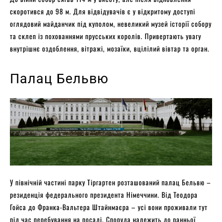
скоротився до 98 м. Для відвідувачів є у відкритому доступі
оглядовий майданчик під куполом, невеликий музей історії собору
та склеп із похованнями прусських королів. Привертають увагу
внутрішнє оздоблення, вітражі, мозаїки, вцілілий вівтар та орган.
Палац Бельвю
У північній частині парку Тіргартен розташований палац Бельвю –
резиденція федерального президента Німеччини. Від Теодора
Гойса до Франка-Вальтера Штайнмаєра – усі вони проживали тут
під час перебування на посаді. Споруда належить до ранньої