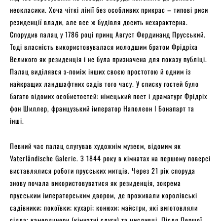
неокласики. Хоча чіткі лінії без особливих прикрас – типові риси
резиденції влади, але все ж будівля досить нехарактерна.
Спорудив палац у 1786 році принц Август Фердинанд Прусський.
Тоді власність використовувалася молодшим братом Фрідріха
Великого як резиденція і не була призначена для показу публіці.
Палац виділявся з-поміж інших своєю простотою й одним із
найкращих ландшафтних садів того часу. У списку гостей було
багато відомих особистостей: німецький поет і драматург Фрідріх
фон Шиллер, французький імператор Наполеон I Бонапарт та
інші.
Певний час палац слугував художнім музеєм, відомим як
Vaterländische Galerie. З 1844 року в кімнатах на першому поверсі
виставлялися роботи прусських митців. Через 21 рік споруда
знову почала використовуватися як резиденція, зокрема
прусським імператорським двором, де проживали королівські
садівники; покоївки; кухарі; конюхи; майстри, які виготовляли
сідла; камердинери (кімнатні слуги) та мисливці. Після Першої