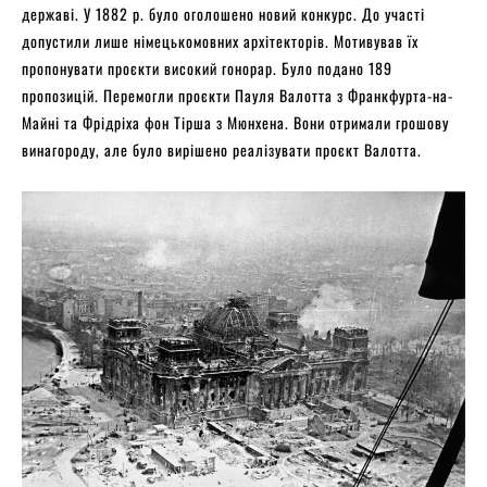
державі. У 1882 р. було оголошено новий конкурс. До участі
допустили лише німецькомовних архітекторів. Мотивував їх
пропонувати проєкти високий гонорар. Було подано 189
пропозицій. Перемогли проєкти Пауля Валотта з Франкфурта-на-
Майні та Фрідріха фон Тірша з Мюнхена. Вони отримали грошову
винагороду, але було вирішено реалізувати проєкт Валотта.