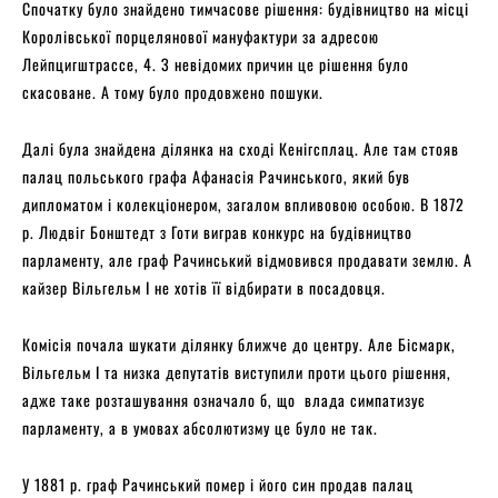
Спочатку було знайдено тимчасове рішення: будівництво на місці
Королівської порцелянової мануфактури за адресою
Лейпцигштрассе, 4. З невідомих причин це рішення було
скасоване. А тому було продовжено пошуки.
Далі була знайдена ділянка на сході Кенігсплац. Але там стояв
палац польського графа Афанасія Рачинського, який був
дипломатом і колекціонером, загалом впливовою особою. В 1872
р. Людвіг Бонштедт з Готи виграв конкурс на будівництво
парламенту, але граф Рачинський відмовився продавати землю. А
кайзер Вільгельм І не хотів її відбирати в посадовця.
Комісія почала шукати ділянку ближче до центру. Але Бісмарк,
Вільгельм І та низка депутатів виступили проти цього рішення,
адже таке розташування означало б, що влада симпатизує
парламенту, а в умовах абсолютизму це було не так.
У 1881 р. граф Рачинський помер і його син продав палац