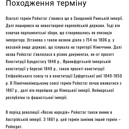
Походження терміну
Взагалі термін Рейхстаг з’явився ще в Священній Римській імперії.
Далі поширився на новостворені європейській держави. Тоді він
означав парламентські збори, що створювались як опозиція
імператору. Установа з такою назвою діяла з 754 по 1806 р. у
вказаній вище державі, що існувала на території Німеччини. Далі
назва Рейхстаг з’являлася в різних документах, як-от проєкті
Конституції Бундестагу 1848 р., Франкфуртській імперській
конституції у березні 1849 р., також проєкті конституції
Епіфанійського союзу та в конституції Ерфуртської унії 1849-1850
р. В Північнонімецькому союзі термін Рейхстаг почав вживатися з
1867 р., далі він перейшов до Німецької імперії, Веймарської
республіки та фашистської імперії.
В період революції «Весна народів» Рейхстаг також виник в
Австрійській імперії. З 1861 р. цей термін замінив інший термін –
Рейхсрат.