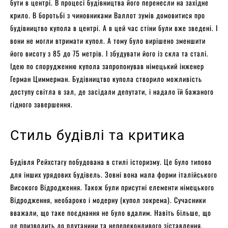
бути в центрі. В процесі будівництва його перенесли на західне
крило. В боротьбі з чиновниками Валлот зумів домовитися про
будівництво купола в центрі. А в цей час стіни були вже зведені. І
вони не могли втримати купол. А тому було вирішено зменшити
його висоту з 85 до 75 метрів. І збудувати його із скла та сталі.
Ідею по спорудженню купола запропонував німецький інженер
Герман Циммерман. Будівництво купола створило можливість
доступу світла в зал, де засідали депутати, і надало їй бажаного
гідного завершення.
Стиль будівлі та критика
Будівля Рейхстагу побудована в стилі історизму. Це було типово
для інших урядових будівель. Зовні вона мала форми італійського
Високого Відродження. Також були присутні елементи німецького
Відродження, необароко і модерну (купол зокрема). Сучасники
вважали, що таке поєднання не було вдалим. Навіть більше, що
це призводить до плутанини та непереконливого зіставлення.