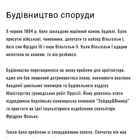
Будівництво споруди
9 червня 1884 р. було закладено наріжний камінь будівлі. Були
присутні військові, чиновники, депутати та кайзер Вільгельм І,
його син Фрідріх III і онук Вільгельм II. Коли Вільгельм І вдарив
молотком по каменю, то він розбився.
Будівництво перетворилося на низку проблем для архітектора,
адже він був змушений дотримуватися плану, виконувати вказівки
Академії цивільних інженерів та Будівельного відділу
Міністерства громадських робіт Пруссії. Йому довелось взяти
підрядником берлінську каменярську компанію “Зейдер&Віммер”
та пристати на ідеї скульптурного оздоблення скульптура
Фрідріха Фольке.
Також були проблеми зі спорудженням куполу. Спочатку він мав