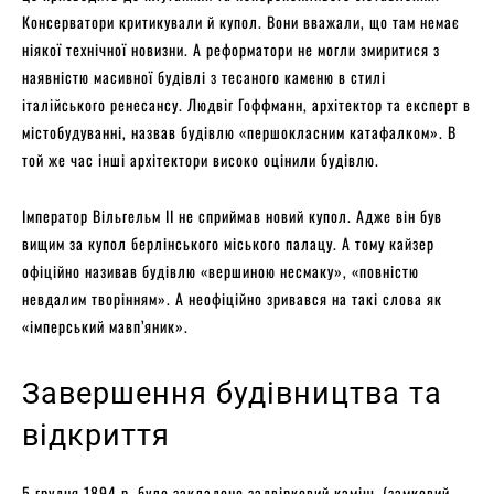
Консерватори критикували й купол. Вони вважали, що там немає
ніякої технічної новизни. А реформатори не могли змиритися з
наявністю масивної будівлі з тесаного каменю в стилі
італійського ренесансу. Людвіг Гоффманн, архітектор та експерт в
містобудуванні, назвав будівлю «першокласним катафалком». В
той же час інші архітектори високо оцінили будівлю.
Імператор Вільгельм ІІ не сприймав новий купол. Адже він був
вищим за купол берлінського міського палацу. А тому кайзер
офіційно називав будівлю «вершиною несмаку», «повністю
невдалим творінням». А неофіційно зривався на такі слова як
«імперський мавп’яник».
Завершення будівництва та
відкриття
5 грудня 1894 р. було закладено задвірковий камінь (замковий