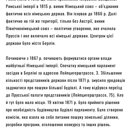
Римської імперії в 1815 р. виник Німецький союз – об’єднання
фактично всіх німецьких держав. Він існував до 1866 р. Далі
фактично на тій же території, тільки без Австрії, виник
Північнонімецький союз – політичне утворення, яке очолила
Пруссія і яке включало всі німецькі держави. Центром цієї
держави було місто Берлін.
Починаючи з 1867 р. починають формуватися органи влади
майбутньої Німецької імперії. Спочатку німецький парламент
засідав в Берліні за адресою Лейпцигерштрассе, 3. Збільшення
кількості представників держави після 1871 р. змусило урядовців
задуматися про пошуки більшої будівлі. А тому відбувся переїзд
до Прусської палати представників (Лейпцигерштрассе, 75). Але
й тут було мало місця. 19 квітня 1871 р. було прийнято рішення
про необхідність будівництва будівлі парламенту. Було створено
комісію, яка взяла на себе питання пошуку земельної ділянки,
розробки програми, оголошення конкурсу та інших рішень.