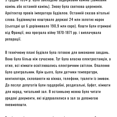
камінь або останній камінь). Знову була святкова церемонія.
Архітектор провів імператора будівлею. Останній сказав вітальні
слова. Будівництво коштувало державі 24 млн золотих марок
(сьогодні це б дорівнювало 190,9 млн євро). Кошти були отримані
від Франції, яка програла війну 1870-1871 рр. і виплачувала
репарації.
В технічному плані будівля була готовою для виконання завдань.
Вона була більш ніж сучасною. Тут була власна електростанція, а
отже, всі кімнати освітлювались електричним світлом. Опалення
було центральним. Крім цього, були датчики температури,
вентилятори, склопакети на вікнах, телефони, туалети із змивом.
До послуг депутатів були гардеробні, роздягальні, буфет, кімнати
для нарад, читальний зал. В останньому можна було читати
урядові документи, які відправлялися в зал за допомогою
пневмопошти.