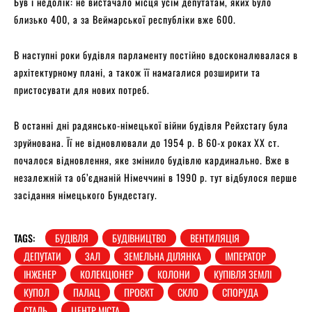
Був і недолік: не вистачало місця усім депутатам, яких було
близько 400, а за Веймарської республіки вже 600.
В наступні роки будівля парламенту постійно вдосконалювалася в
архітектурному плані, а також її намагалися розширити та
пристосувати для нових потреб.
В останні дні радянсько-німецької війни будівля Рейхстагу була
зруйнована. Її не відновлювали до 1954 р. В 60-х роках ХХ ст.
почалося відновлення, яке змінило будівлю кардинально. Вже в
незалежній та об’єднаній Німеччині в 1990 р. тут відбулося перше
засідання німецького Бундестагу.
TAGS:
БУДІВЛЯ
БУДІВНИЦТВО
ВЕНТИЛЯЦІЯ
ДЕПУТАТИ
ЗАЛ
ЗЕМЕЛЬНА ДІЛЯНКА
ІМПЕРАТОР
ІНЖЕНЕР
КОЛЕКЦІОНЕР
КОЛОНИ
КУПІВЛЯ ЗЕМЛІ
КУПОЛ
ПАЛАЦ
ПРОЄКТ
СКЛО
СПОРУДА
СТАЛЬ
ЦЕНТР МІСТА