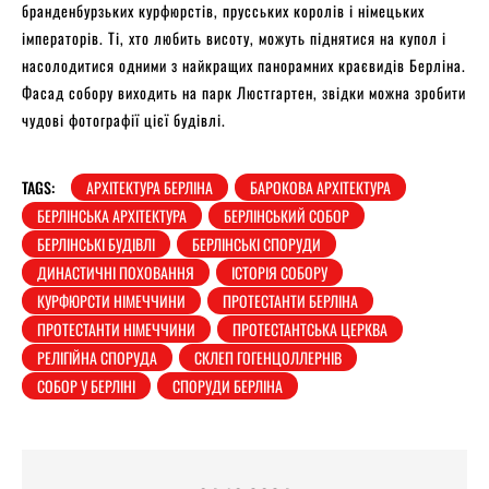
бранденбурзьких курфюрстів, прусських королів і німецьких
імператорів. Ті, хто любить висоту, можуть піднятися на купол і
насолодитися одними з найкращих панорамних краєвидів Берліна.
Фасад собору виходить на парк Люстгартен, звідки можна зробити
чудові фотографії цієї будівлі.
TAGS:
АРХІТЕКТУРА БЕРЛІНА
БАРОКОВА АРХІТЕКТУРА
БЕРЛІНСЬКА АРХІТЕКТУРА
БЕРЛІНСЬКИЙ СОБОР
БЕРЛІНСЬКІ БУДІВЛІ
БЕРЛІНСЬКІ СПОРУДИ
ДИНАСТИЧНІ ПОХОВАННЯ
ІСТОРІЯ СОБОРУ
КУРФЮРСТИ НІМЕЧЧИНИ
ПРОТЕСТАНТИ БЕРЛІНА
ПРОТЕСТАНТИ НІМЕЧЧИНИ
ПРОТЕСТАНТСЬКА ЦЕРКВА
РЕЛІГІЙНА СПОРУДА
СКЛЕП ГОГЕНЦОЛЛЕРНІВ
СОБОР У БЕРЛІНІ
СПОРУДИ БЕРЛІНА