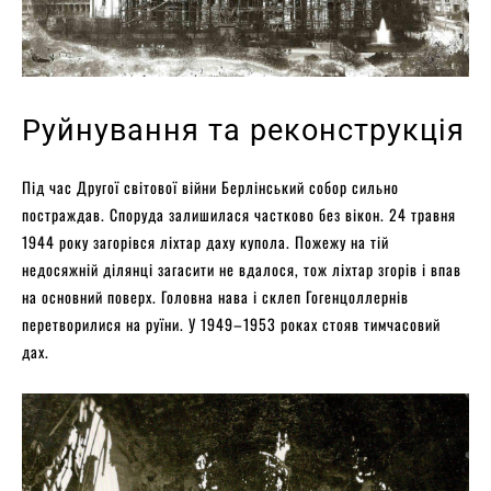
Руйнування та реконструкція
Під час Другої світової війни Берлінський собор сильно
постраждав. Споруда залишилася частково без вікон. 24 травня
1944 року загорівся ліхтар даху купола. Пожежу на тій
недосяжній ділянці загасити не вдалося, тож ліхтар згорів і впав
на основний поверх. Головна нава і склеп Гогенцоллернів
перетворилися на руїни. У 1949–1953 роках стояв тимчасовий
дах.