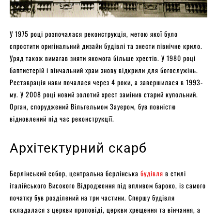
У 1975 році розпочалася реконструкція, метою якої було
спростити оригінальний дизайн будівлі та знести північне крило.
Уряд також вимагав зняти якомога більше хрестів. У 1980 році
баптистерій і вінчальний храм знову відкрили для богослужінь.
Реставрація нави почалася через 4 роки, а завершилася в 1993-
му. У 2008 році новий золотий хрест замінив старий купольний.
Орган, споруджений Вільгельмом Зауером, був повністю
відновлений під час реконструкції.
Архітектурний скарб
Берлінський собор, центральна берлінська
будівля
в стилі
італійського Високого Відродження під впливом бароко, із самого
початку був розділений на три частини. Спершу будівля
складалася з церкви проповіді, церкви хрещення та вінчання, а