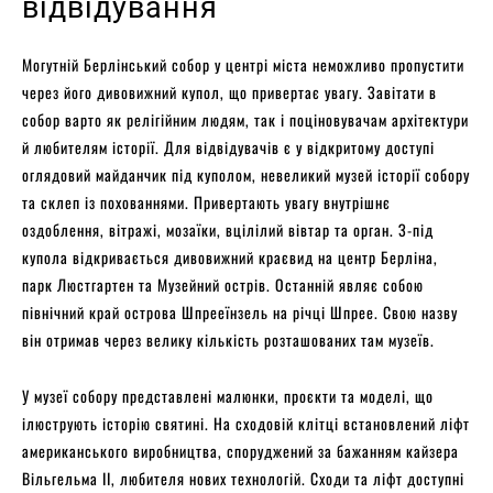
відвідування
Могутній Берлінський собор у центрі міста неможливо пропустити
через його дивовижний купол, що привертає увагу. Завітати в
собор варто як релігійним людям, так і поціновувачам архітектури
й любителям історії. Для відвідувачів є у відкритому доступі
оглядовий майданчик під куполом, невеликий музей історії собору
та склеп із похованнями. Привертають увагу внутрішнє
оздоблення, вітражі, мозаїки, вцілілий вівтар та орган. З-під
купола відкривається дивовижний краєвид на центр Берліна,
парк Люстгартен та Музейний острів. Останній являє собою
північний край острова Шпрееїнзель на річці Шпрее. Свою назву
він отримав через велику кількість розташованих там музеїв.
У музеї собору представлені малюнки, проєкти та моделі, що
ілюструють історію святині. На сходовій клітці встановлений ліфт
американського виробництва, споруджений за бажанням кайзера
Вільгельма II, любителя нових технологій. Сходи та ліфт доступні