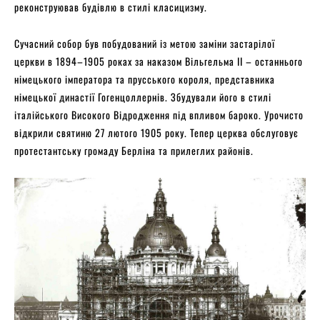
реконструював будівлю в стилі класицизму.
Сучасний собор був побудований із метою заміни застарілої
церкви в 1894–1905 роках за наказом Вільгельма II – останнього
німецького імператора та прусського короля, представника
німецької династії Гогенцоллернів. Збудували його в стилі
італійського Високого Відродження під впливом бароко. Урочисто
відкрили святиню 27 лютого 1905 року. Тепер церква обслуговує
протестантську громаду Берліна та прилеглих районів.