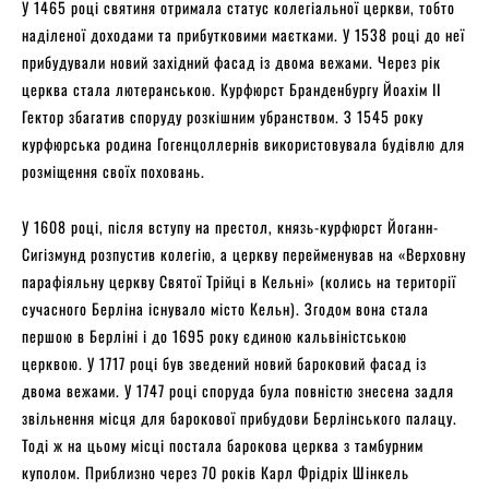
У 1465 році святиня отримала статус колегіальної церкви, тобто
наділеної доходами та прибутковими маєтками. У 1538 році до неї
прибудували новий західний фасад із двома вежами. Через рік
церква стала лютеранською. Курфюрст Бранденбургу Йоахім II
Гектор збагатив споруду розкішним убранством. З 1545 року
курфюрська родина Гогенцоллернів використовувала будівлю для
розміщення своїх поховань.
У 1608 році, після вступу на престол, князь-курфюрст Йоганн-
Сигізмунд розпустив колегію, а церкву перейменував на «Верховну
парафіяльну церкву Святої Трійці в Кельні» (колись на території
сучасного Берліна існувало місто Кельн). Згодом вона стала
першою в Берліні і до 1695 року єдиною кальвіністською
церквою. У 1717 році був зведений новий бароковий фасад із
двома вежами. У 1747 році споруда була повністю знесена задля
звільнення місця для барокової прибудови Берлінського палацу.
Тоді ж на цьому місці постала барокова церква з тамбурним
куполом. Приблизно через 70 років Карл Фрідріх Шінкель