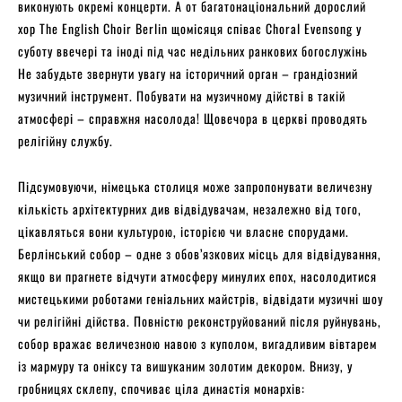
виконують окремі концерти. А от багатонаціональний дорослий
хор The English Choir Berlin щомісяця співає Choral Evensong у
суботу ввечері та іноді під час недільних ранкових богослужінь
Не забудьте звернути увагу на історичний орган – грандіозний
музичний інструмент. Побувати на музичному дійстві в такій
атмосфері – справжня насолода! Щовечора в церкві проводять
релігійну службу.
Підсумовуючи, німецька столиця може запропонувати величезну
кількість архітектурних див відвідувачам, незалежно від того,
цікавляться вони культурою, історією чи власне спорудами.
Берлінський собор – одне з обов’язкових місць для відвідування,
якщо ви прагнете відчути атмосферу минулих епох, насолодитися
мистецькими роботами геніальних майстрів, відвідати музичні шоу
чи релігійні дійства. Повністю реконструйований після руйнувань,
собор вражає величезною навою з куполом, вигадливим вівтарем
із мармуру та оніксу та вишуканим золотим декором. Внизу, у
гробницях склепу, спочиває ціла династія монархів: