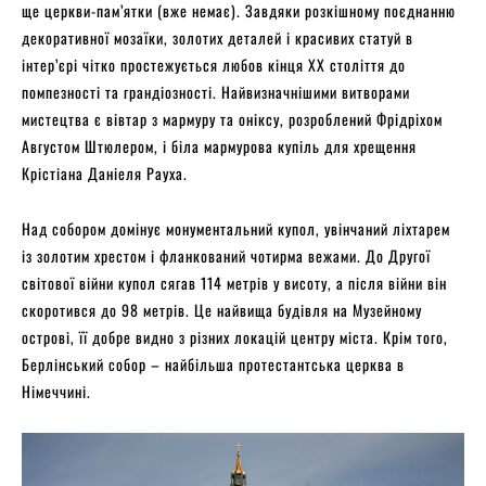
ще церкви-пам’ятки (вже немає). Завдяки розкішному поєднанню
декоративної мозаїки, золотих деталей і красивих статуй в
інтер’єрі чітко простежується любов кінця XX століття до
помпезності та грандіозності. Найвизначнішими витворами
мистецтва є вівтар з мармуру та оніксу, розроблений Фрідріхом
Августом Штюлером, і біла мармурова купіль для хрещення
Крістіана Даніеля Рауха.
Над собором домінує монументальний купол, увінчаний ліхтарем
із золотим хрестом і фланкований чотирма вежами. До Другої
світової війни купол сягав 114 метрів у висоту, а після війни він
скоротився до 98 метрів. Це найвища будівля на Музейному
острові, її добре видно з різних локацій центру міста. Крім того,
Берлінський собор – найбільша протестантська церква в
Німеччині.