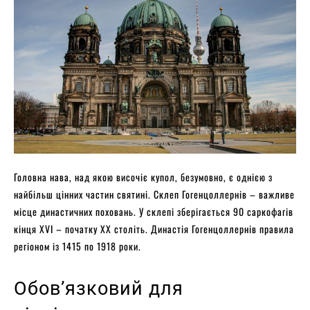
Головна нава, над якою височіє купол, безумовно, є однією з
найбільш цінних частин святині. Склеп Гогенцоллернів – важливе
місце династичних поховань. У склепі зберігається 90 саркофагів
кінця XVI – початку XX століть. Династія Гогенцоллернів правила
регіоном із 1415 по 1918 роки.
Обов’язковий для