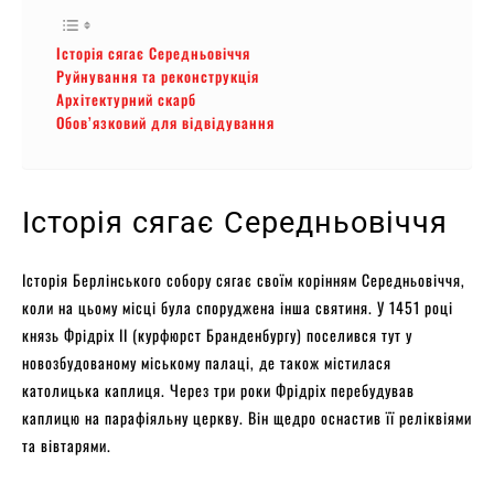
Історія сягає Середньовіччя
Руйнування та реконструкція
Архітектурний скарб
Обов’язковий для відвідування
Історія сягає Середньовіччя
Історія Берлінського собору сягає своїм корінням Середньовіччя,
коли на цьому місці була споруджена інша святиня. У 1451 році
князь Фрідріх II (курфюрст Бранденбургу) поселився тут у
новозбудованому міському палаці, де також містилася
католицька каплиця. Через три роки Фрідріх перебудував
каплицю на парафіяльну церкву. Він щедро оснастив її реліквіями
та вівтарями.