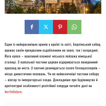
Один із найкрасивіших храмів у країні та світі, Берлінський собор,
вражає своїм прекрасним оздобленням як зовні, так і всередині.
Його купол – важливий елемент міського пейзажу німецької
столиці. З купольної частини церкви відкривається панорамний
краєвид на місто. У святині розміщується склеп Гогенцоллернів –
місце династичних поховань. Чи не найвеличніші частини собору
– вівтар та імператорські сходи. Докладніше про будівництво й
архітектурні особливості релігійної споруди читайте далі на
berlinfuture
.