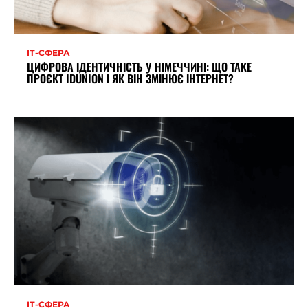
ІТ-СФЕРА
ЦИФРОВА ІДЕНТИЧНІСТЬ У НІМЕЧЧИНІ: ЩО ТАКЕ
ПРОЄКТ IDUNION І ЯК ВІН ЗМІНЮЄ ІНТЕРНЕТ?
ІТ-СФЕРА