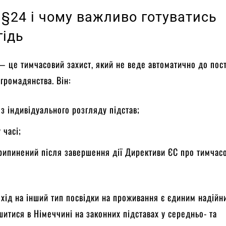
 §24 і чому важливо готуватись
гідь
 це тимчасовий захист, який не веде автоматично до пос
громадянства. Він:
з індивідуального розгляду підстав;
 часі;
рипинений після завершення дії Директиви ЄС про тимчас
хід на інший тип посвідки на проживання є єдиним надійн
итися в Німеччині на законних підставах у середньо- та