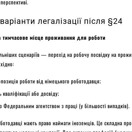
 перспективі.
варіанти легалізації після §24
а тимчасове місце проживання для роботи
льніших сценаріїв — перехід на робочу посвідку на прожи
хідно:
опозиція роботи від німецького роботодавця;
ь кваліфікації або досвіду;
з Федеральним агентством з праці (у більшості випадків).
оботодавці мають право наймати іноземців. Це складна пр