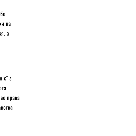
або
ки на
я, а
ієї з
рта
ває права
авства