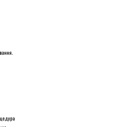
вання.
оцедура