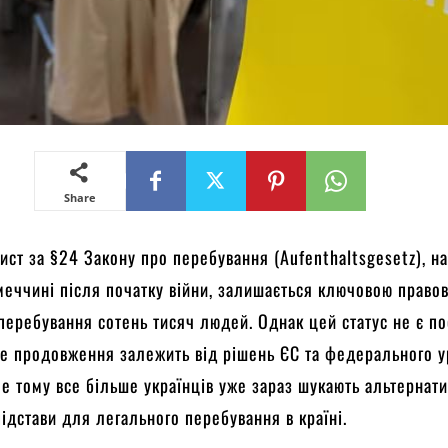
Share
ист за §24 Закону про перебування (Aufenthaltsgesetz), н
меччині після початку війни, залишається ключовою право
перебування сотень тисяч людей. Однак цей статус не є по
е продовження залежить від рішень ЄС та федерального 
е тому все більше українців уже зараз шукають альтернати
підстави для легального перебування в країні.