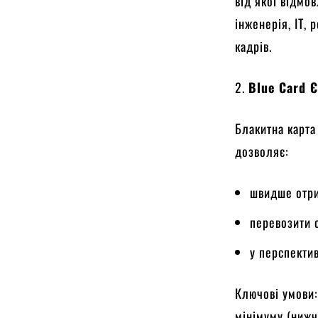
від якої відмо
інженерія, ІТ,
кадрів.
2.
Blue Card 
Блакитна карта
дозволяє:
швидше отри
перевозити 
у перспекти
Ключові умови:
мінімуму (нижч