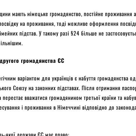
дини мають німецьке громадянство, постійне проживання 
посвідку на проживання, тоді можливе оформлення посвід
імейних підстав. У такому разі §24 більше не застосовуєтьс
більнішим.
другого громадянства ЄС
гічним варіантом для українців є набуття громадянства одн
ького Союзу на законних підставах. Після отримання паспо
а перестає вважатися громадянином третьої країни та набу
есування і проживання в Німеччині відповідно до законод
ь-якої держави ЄС має право: