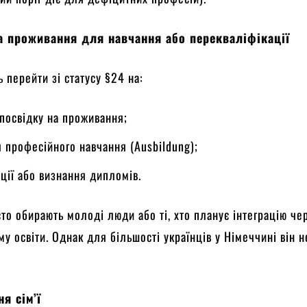
а проживання для навчання або перекваліфікації
 перейти зі статусу §24 на:
 посвідку на проживання;
я професійного навчання (Ausbildung);
ції або визнання дипломів.
сто обирають молоді люди або ті, хто планує інтеграцію че
му освіти. Однак для більшості українців у Німеччині він н
я сім’ї