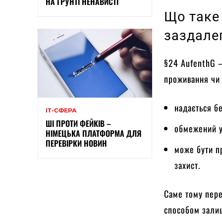
НА ҐРУНТІ НЕНАВИСТІ
Що таке
заздале
§24 AufenthG —
проживання чи 
надається бе
ІТ-СФЕРА
ШІ ПРОТИ ФЕЙКІВ –
обмежений у
НІМЕЦЬКА ПЛАТФОРМА ДЛЯ
ПЕРЕВІРКИ НОВИН
може бути п
захист.
Саме тому пере
способом залиш