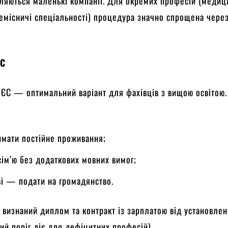
вляються маленькі компанії. Для окремих професій (медиц
 ремісничі спеціальності) процедура значно спрощена чере
ЄС
 ЄС — оптимальний варіант для фахівців з вищою освітою.
мати постійне проживання;
сім’ю без додаткових мовних вимог;
ві — подати на громадянство.
 визнаний диплом та контракт із зарплатою від установлен
ий поріг діє для дефіцитних професій).