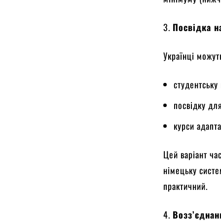
3.
Посвідка н
Українці можуть
студентську
посвідку дл
курси адапта
Цей варіант ча
німецьку систе
практичний.
4.
Возз’єднанн