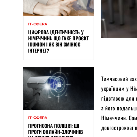
ІТ-СФЕРА
ЦИФРОВА ІДЕНТИЧНІСТЬ У
НІМЕЧЧИНІ: ЩО ТАКЕ ПРОЄКТ
IDUNION І ЯК ВІН ЗМІНЮЄ
ІНТЕРНЕТ?
Тимчасовий зах
українцям у Ні
підставою для 
а його подальш
Німеччини. Сам
ІТ-СФЕРА
ПРОГНОЗНА ПОЛІЦІЯ: ШІ
довгострокові 
ПРОТИ ОНЛАЙН-ЗЛОЧИНІВ