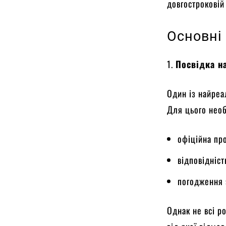
довгостроковій
Основні 
1.
Посвідка н
Один із найреа
Для цього необ
офіційна пр
відповідніст
погодження 
Однак не всі р