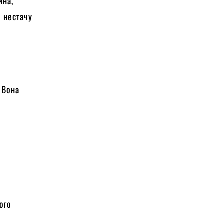
ина,
з нестачу
 Вона
ого