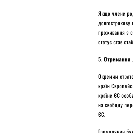
Якщо члени ро
довгострокову 
проживання з с
статус стає ста
5.
Отримання 
Окремим страте
країн Європейс
країни ЄС особ
на свободу пер
ЄС.
Громадянин буд