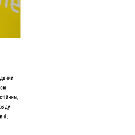
аданий
вою
стійним,
уряду
вні,