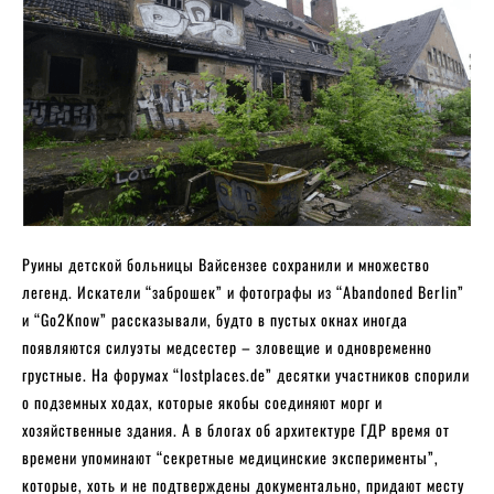
Руины детской больницы Вайсензее сохранили и множество
легенд. Искатели “заброшек” и фотографы из “Abandoned Berlin”
и “Go2Know” рассказывали, будто в пустых окнах иногда
появляются силуэты медсестер – зловещие и одновременно
грустные. На форумах “lostplaces.de” десятки участников спорили
о подземных ходах, которые якобы соединяют морг и
хозяйственные здания. А в блогах об архитектуре ГДР время от
времени упоминают “секретные медицинские эксперименты”,
которые, хоть и не подтверждены документально, придают месту