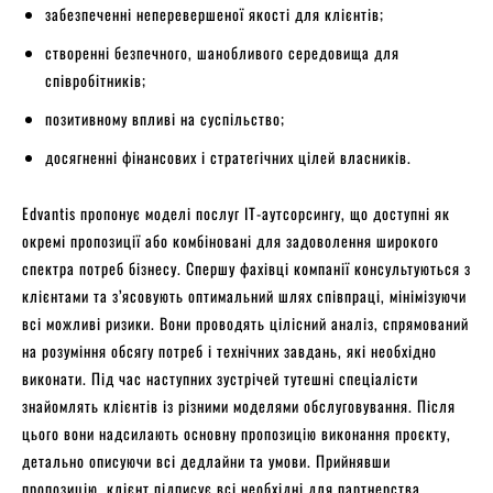
забезпеченні неперевершеної якості для клієнтів;
створенні безпечного, шанобливого середовища для
співробітників;
позитивному впливі на суспільство;
досягненні фінансових і стратегічних цілей власників.
Edvantis пропонує моделі послуг ІТ-аутсорсингу, що доступні як
окремі пропозиції або комбіновані для задоволення широкого
спектра потреб бізнесу. Спершу фахівці компанії консультуються з
клієнтами та з’ясовують оптимальний шлях співпраці, мінімізуючи
всі можливі ризики. Вони проводять цілісний аналіз, спрямований
на розуміння обсягу потреб і технічних завдань, які необхідно
виконати. Під час наступних зустрічей тутешні спеціалісти
знайомлять клієнтів із різними моделями обслуговування. Після
цього вони надсилають основну пропозицію виконання проєкту,
детально описуючи всі дедлайни та умови. Прийнявши
пропозицію, клієнт підписує всі необхідні для партнерства