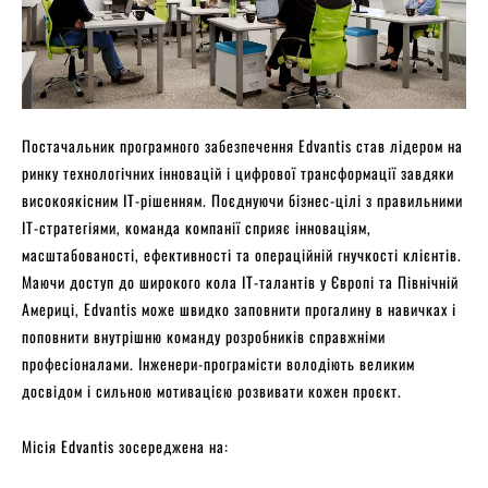
Постачальник програмного забезпечення Edvantis став лідером на
ринку технологічних інновацій і цифрової трансформації завдяки
високоякісним ІТ-рішенням. Поєднуючи бізнес-цілі з правильними
ІТ-стратегіями, команда компанії сприяє інноваціям,
масштабованості, ефективності та операційній гнучкості клієнтів.
Маючи доступ до широкого кола ІТ-талантів у Європі та Північній
Америці, Edvantis може швидко заповнити прогалину в навичках і
поповнити внутрішню команду розробників справжніми
професіоналами. Інженери-програмісти володіють великим
досвідом і сильною мотивацією розвивати кожен проєкт.
Місія Edvantis зосереджена на: