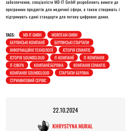
забезпечення, спеціалісти MD-IT GmbH розробляють вимоги до
програмних продуктів для медичної сфери, а також створюють і
підтримують єдині стандарти для потоку цифрових даних.
TAGS:
MD-IT GMBH
MOBITEAM GMBH
БЕРЛІНСЬКІ КОМПАНІЇ
БЕРЛІНСЬКІ СТАРТАПИ
ІНФОРМАЦІЙНІ ТЕХНОЛОГІЇ
ІСТОРІЯ EDVANTIS
ІСТОРІЯ SOUNDCLOUD
ІТ-КОМПАНІЇ
ІТ-КОМПАНІЯ
ІТ-СФЕРА
КОМПАНІЇ БЕРЛІНА
КОМПАНІЯ EDVANTIS
КОМПАНІЯ SOUNDCLOUD
СТАРТАПИ БЕРЛІНА
СТРИМІНГОВИЙ СЕРВІС
22.10.2024
KHRYSTYNA MURAL