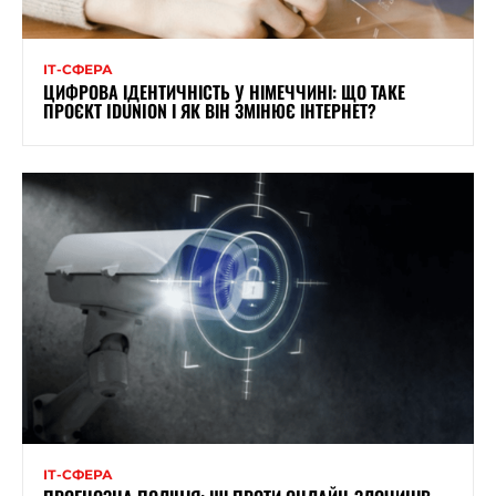
ІТ-СФЕРА
ЦИФРОВА ІДЕНТИЧНІСТЬ У НІМЕЧЧИНІ: ЩО ТАКЕ
ПРОЄКТ IDUNION І ЯК ВІН ЗМІНЮЄ ІНТЕРНЕТ?
ІТ-СФЕРА