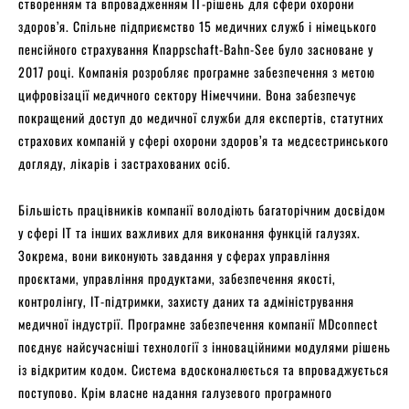
створенням та впровадженням ІТ-рішень для сфери охорони
здоров’я. Спільне підприємство 15 медичних служб і німецького
пенсійного страхування Knappschaft-Bahn-See було засноване у
2017 році. Компанія розробляє програмне забезпечення з метою
цифровізації медичного сектору Німеччини. Вона забезпечує
покращений доступ до медичної служби для експертів, статутних
страхових компаній у сфері охорони здоров’я та медсестринського
догляду, лікарів і застрахованих осіб.
Більшість працівників компанії володіють багаторічним досвідом
у сфері ІТ та інших важливих для виконання функцій галузях.
Зокрема, вони виконують завдання у сферах управління
проєктами, управління продуктами, забезпечення якості,
контролінгу, ІТ-підтримки, захисту даних та адміністрування
медичної індустрії. Програмне забезпечення компанії MDconnect
поєднує найсучасніші технології з інноваційними модулями рішень
із відкритим кодом. Система вдосконалюється та впроваджується
поступово. Крім власне надання галузевого програмного