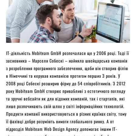
ІТ-діяльність Mobiteam GmbH розпочалася ще у 2006 році. Тоді її
засновника – Марселя Собескі – найняла швейцарська компанія
з розроблення програмного забезпечення, щоби він створив філію
в Німеччині та керував компанією протягом перших 3 років. У
2008 році Собескі розширив фірму до 54 співробітників. З 2012
року Mobiteam GmbH створює привабливі з естетичного погляду
та зручні вебсайти як для відомих компаній, так і стартапів, які
лише розпочинають свій шлях у світі інформаційних технологій.
Продукти компанії використовуються в різних країнах світу, тому
її фахівці добре розуміють вимоги глобального ринку. А от
підрозділ Mobiteam Web Design Agency допомагає іншим ІТ-