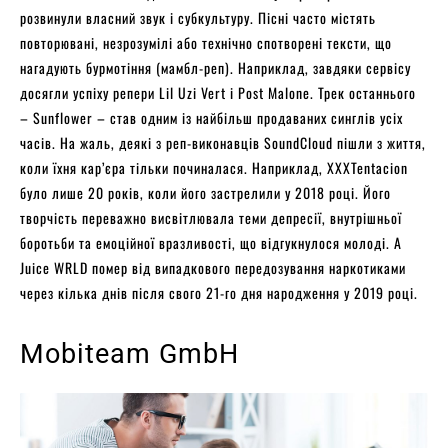
розвинули власний звук і субкультуру. Пісні часто містять
повторювані, незрозумілі або технічно спотворені тексти, що
нагадують бурмотіння (мамбл-реп). Наприклад, завдяки сервісу
досягли успіху репери Lil Uzi Vert і Post Malone. Трек останнього
– Sunflower – став одним із найбільш продаваних синглів усіх
часів. На жаль, деякі з реп-виконавців SoundCloud пішли з життя,
коли їхня кар’єра тільки починалася. Наприклад, XXXTentacion
було лише 20 років, коли його застрелили у 2018 році. Його
творчість переважно висвітлювала теми депресії, внутрішньої
боротьби та емоційної вразливості, що відгукнулося молоді. А
Juice WRLD помер від випадкового передозування наркотиками
через кілька днів після свого 21-го дня народження у 2019 році.
Mobiteam GmbH