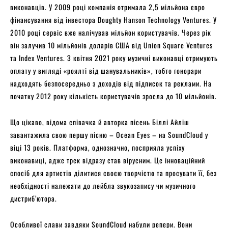
виконавців. У 2009 році компанія отримала 2,5 мільйона євро
фінансування від інвестора Doughty Hanson Technology Ventures. У
2010 році сервіс вже налічував мільйон користувачів. Через рік
він залучив 10 мільйонів доларів США від Union Square Ventures
та Index Ventures. З квітня 2021 року музичні виконавці отримують
оплату у вигляді «роялті від шанувальників», тобто гонорари
надходять безпосередньо з доходів від підписок та реклами. На
початку 2012 року кількість користувачів зросла до 10 мільйонів.
Що цікаво, відома співачка й авторка пісень Біллі Айліш
завантажила свою першу пісню – Ocean Eyes – на SoundCloud у
віці 13 років. Платформа, однозначно, посприяла успіху
виконавиці, адже трек відразу став вірусним. Це інноваційний
спосіб для артистів ділитися своєю творчістю та просувати її, без
необхідності належати до лейбла звукозапису чи музичного
дистриб’ютора.
Особливої слави завдяки SoundCloud набули репери. Вони