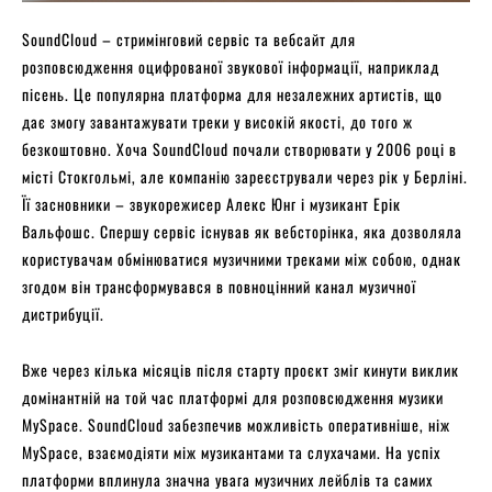
SoundCloud – стримінговий сервіс та вебсайт для
розповсюдження оцифрованої звукової інформації, наприклад
пісень. Це популярна платформа для незалежних артистів, що
дає змогу завантажувати треки у високій якості, до того ж
безкоштовно. Хоча SoundCloud почали створювати у 2006 році в
місті Стокгольмі, але компанію зареєстрували через рік у Берліні.
Її засновники – звукорежисер Алекс Юнг і музикант Ерік
Вальфошс. Спершу сервіс існував як вебсторінка, яка дозволяла
користувачам обмінюватися музичними треками між собою, однак
згодом він трансформувався в повноцінний канал музичної
дистрибуції.
Вже через кілька місяців після старту проєкт зміг кинути виклик
домінантній на той час платформі для розповсюдження музики
MySpace. SoundCloud забезпечив можливість оперативніше, ніж
MySpace, взаємодіяти між музикантами та слухачами. На успіх
платформи вплинула значна увага музичних лейблів та самих