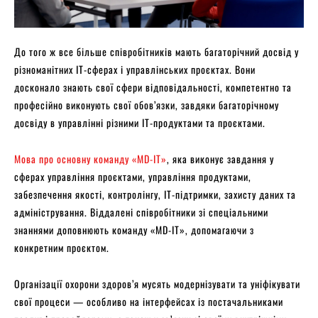
До того ж все більше співробітників мають багаторічний досвід у
різноманітних IT-сферах і управлінських проєктах. Вони
досконало знають свої сфери відповідальності, компетентно та
професійно виконують свої обов’язки, завдяки багаторічному
досвіду в управлінні різними IT-продуктами та проєктами.
Мова про основну команду «MD-IT»
, яка виконує завдання у
сферах управління проєктами, управління продуктами,
забезпечення якості, контролінгу, ІТ-підтримки, захисту даних та
адміністрування. Віддалені співробітники зі спеціальними
знаннями доповнюють команду «MD-IT», допомагаючи з
конкретним проєктом.
Організації охорони здоров’я мусять модернізувати та уніфікувати
свої процеси — особливо на інтерфейсах із постачальниками