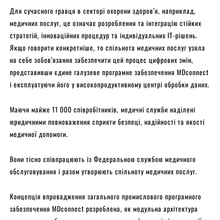
Для сучасного гравця в секторі охорони здоров’я, наприклад,
медичних послуг, це означає розроблення та інтеграцію стійких
стратегій, інноваційних процедур та індивідуальних ІТ-рішень.
Якщо говорити конкретніше, то спільнота медичних послуг узяла
на себе зобов’язання забезпечити цей процес цифрових змін,
представивши єдине галузеве програмне забезпечення MDconnect
і експлуатуючи його у високопродуктивному центрі обробки даних.
Маючи майже 11 000 співробітників, медичні служби наділені
юридичними повноваження сприяти безпеці, надійності та якості
медичної допомоги.
Вони тісно співпрацюють із Федеральною службою медичного
обслуговування і разом утворюють спільноту медичних послуг.
Концепція впровадження загального промислового програмного
забезпечення MDconnect розроблена, як модульна архітектура