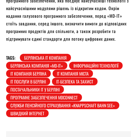
програмного забезпечення, яка поєднує найсучасніші технології з
найсучаснішими модулями рішень із відкритим кодом. Окрім
надання галузевого програмного забезпечення, перед «MD-IT»
стоїть завдання, серед іншого, визначити вимоги до відповідних
програмних продуктів для спільноти, а також розробити та
підтримувати єдині стандарти для потоку цифрових даних.
TAGS:
БЕРЛІНСЬКА ІТ КОМПАНІЯ
БЕРЛІНСЬКА КОМПАНІЯ «MD-IT»
ІНФОРМАЦІЙНІ ТЕХНОЛОГІЇ
ІТ КОМПАНІЯ БЕРЛІНА
ІТ КОМПАНІЯ МІСТА
ІТ ПОСЛУГИ В БЕРЛІНІ
ІТ-БЕЗПЕКА ТА ЗАХИСТ
ПОСТАЧАЛЬНИКИ ІТ У БЕРЛІНІ
ПРОГРАМНЕ ЗАБЕЗПЕЧЕННЯ MDCONNECT
СЛУЖБИ ПЕНСІЙНОГО СТРАХУВАННЯ «KNAPPSCHAFT BAHN SEE»
ШВИДКИЙ ІНТЕРНЕТ