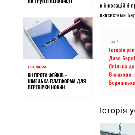
НА ҐРУНТІ НЕНАВИСТІ
в інноваційні п
екосистеми Бер
Історія усп
Диво Берл
Спільна до
ІТ-СФЕРА
Винаходи, 
ШІ ПРОТИ ФЕЙКІВ –
НІМЕЦЬКА ПЛАТФОРМА ДЛЯ
Берлінськ
ПЕРЕВІРКИ НОВИН
Історія 