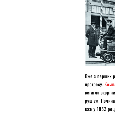
Вже з перших р
прогресу.
Комп
встигла вкорін
рушієм. Почина
вже у 1852 роц