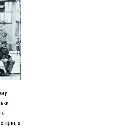
ому
льки
ого
стерні, а