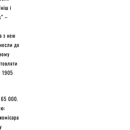
ніш і
s” –
а з нею
енесли до
жному
отовляти
о 1905
 65 000.
ою:
 комісара
у