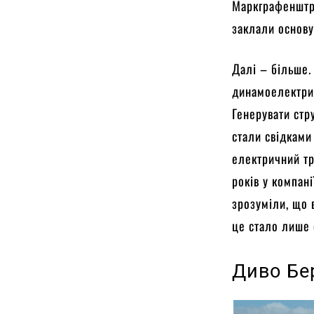
Маркграфенштра
заклали основу
Далі – більше.
динамоелектрич
Генерувати стр
стали свідками
електричний тр
років у компан
зрозуміли, що 
це стало лише 
Диво Бе