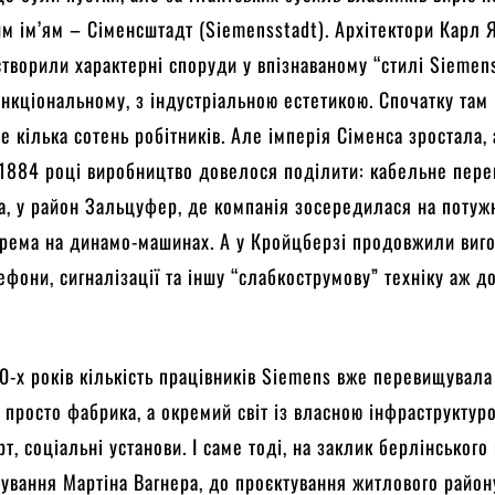
им ім’ям – Сіменсштадт (Siemensstadt). Архітектори Карл Я
створили характерні споруди у впізнаваному “стилі Siemen
нкціональному, з індустріальною естетикою. Спочатку там
 кілька сотень робітників. Але імперія Сіменса зростала, 
У 1884 році виробництво довелося поділити: кабельне пер
, у район Зальцуфер, де компанія зосередилася на поту
крема на динамо-машинах. А у Кройцберзі продовжили виг
ефони, сигналізації та іншу “слабкострумову” техніку аж д
0-х років кількість працівників Siemens вже перевищувала
 просто фабрика, а окремий світ із власною інфраструктур
т, соціальні установи. І саме тоді, на заклик берлінського
нування Мартіна Вагнера, до проєктування житлового район