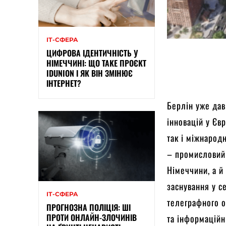
ІТ-СФЕРА
ЦИФРОВА ІДЕНТИЧНІСТЬ У
НІМЕЧЧИНІ: ЩО ТАКЕ ПРОЄКТ
IDUNION І ЯК ВІН ЗМІНЮЄ
ІНТЕРНЕТ?
Берлін уже дав
інновацій у Єв
так і міжнародн
– промисловий 
Німеччини, а й
заснування у с
ІТ-СФЕРА
телеграфного о
ПРОГНОЗНА ПОЛІЦІЯ: ШІ
ПРОТИ ОНЛАЙН-ЗЛОЧИНІВ
та інформаційни