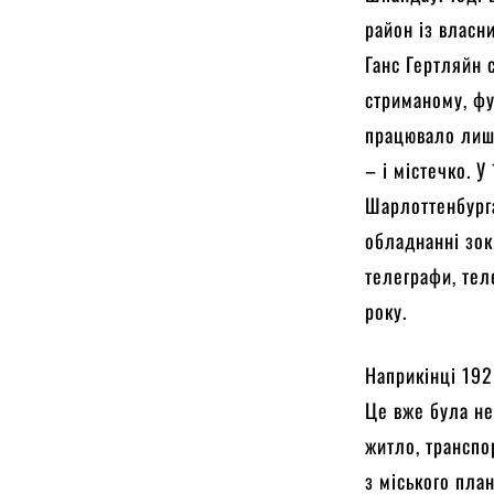
район із власн
Ганс Гертляйн 
стриманому, фу
працювало лише
– і містечко. 
Шарлоттенбурга
обладнанні зо
телеграфи, тел
року.
Наприкінці 192
Це вже була не
житло, транспор
з міського пла