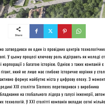
Share
но затвердився як один із провідних центрів технологічни
ропі. У цьому процесі ключову роль відіграють як молоді ст
і корпорації з багатою історією. Однією з таких компаній 
гігант, який не лише має глибоке історичне коріння у сто
 активно формує майбутнє міста у цифрову епоху. З момент
ередині XIX століття Siemens перетворився з виробника
бладнання на глобального лідера у галузі інженерії, автом
х технологій. У XXI столітті компанія вкладає сотні мільй