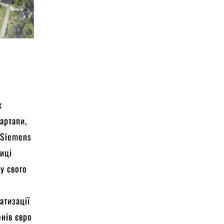
х
артапи,
є Siemens
лиці
у свого
атизації
онів євро