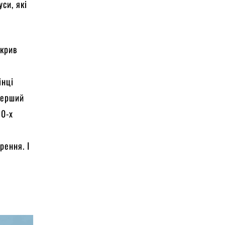
си, які
дкрив
інці
перший
90-х
рення. І