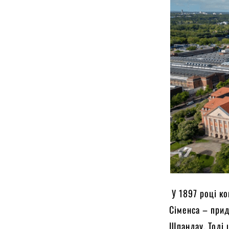
У 1897 році ко
Сіменса – прид
Шпандау. Тоді ц