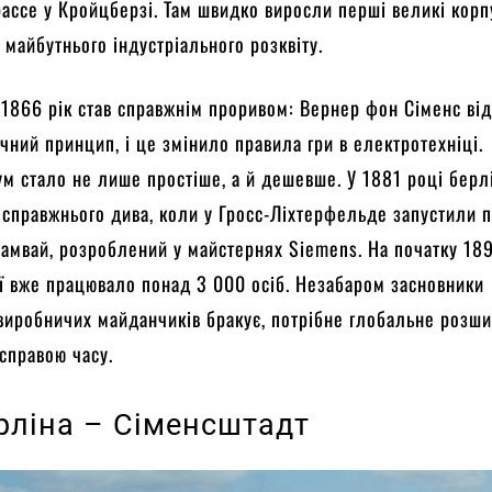
ссе у Кройцберзі. Там швидко виросли перші великі корпу
 майбутнього індустріального розквіту.
 1866 рік став справжнім проривом: Вернер фон Сіменс ві
ний принцип, і це змінило правила гри в електротехніці.
ум стало не лише простіше, а й дешевше. У 1881 році берл
 справжнього дива, коли у Гросс-Ліхтерфельде запустили 
амвай, розроблений у майстернях Siemens. На початку 18
ії вже працювало понад 3 000 осіб. Незабаром засновники
виробничих майданчиків бракує, потрібне глобальне розши
справою часу.
рліна – Сіменсштадт