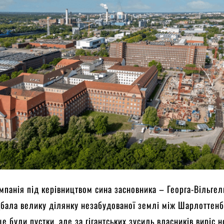
мпанія під керівництвом сина засновника – Георга-Вільге
бала велику ділянку незабудованої землі між Шарлоттенб
е були пустки, але за гігантських зусиль власників виріс 