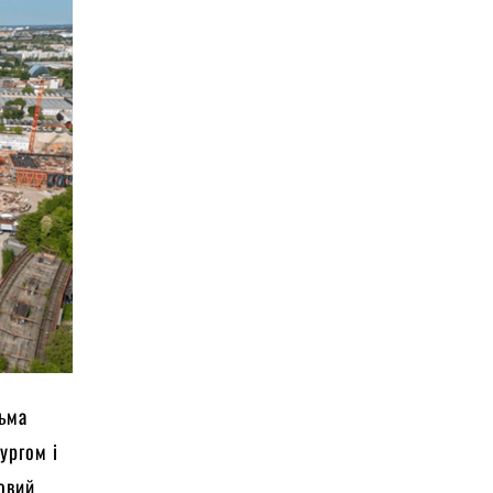
льма
ургом і
новий