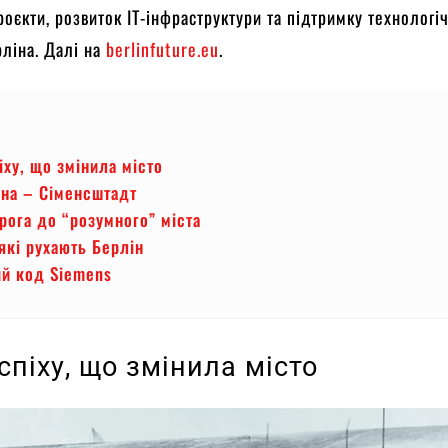
роєкти, розвиток ІТ-інфраструктури та підтримку технологі
ліна. Далі на
berlinfuture.eu
.
іху, що змінила місто
іна – Сіменсштадт
рога до “розумного” міста
які рухають Берлін
ий код Siemens
успіху, що змінила місто