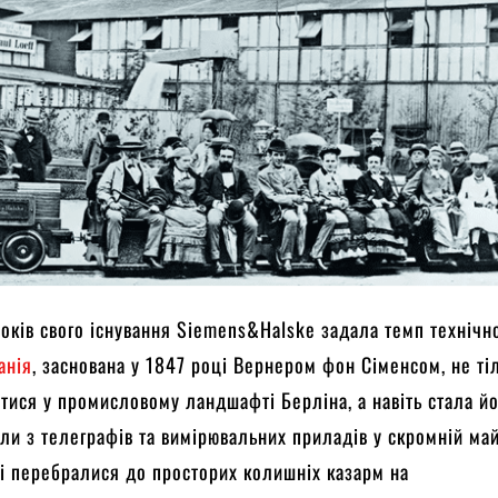
оків свого існування Siemens&Halske задала темп технічн
анія
, заснована у 1847 році Вернером фон Сіменсом, не ті
итися у промисловому ландшафті Берліна, а навіть стала й
ли з телеграфів та вимірювальних приладів у скромній май
і перебралися до просторих колишніх казарм на