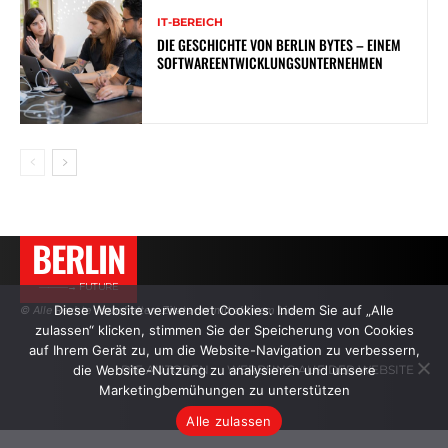
IT-BEREICH
DIE GESCHICHTE VON BERLIN BYTES – EINEM
SOFTWAREENTWICKLUNGSUNTERNEHMEN
BERLIN
———→ FUTURE
Diese Website verwendet Cookies. Indem Sie auf „Alle
© Alle Rechte vorbehalten. Zitate nur mit aktivem Link.
zulassen“ klicken, stimmen Sie der Speicherung von Cookies
auf Ihrem Gerät zu, um die Website-Navigation zu verbessern,
die Website-Nutzung zu analysieren und unsere
DIE AUTOREN
WERBUNG AUF DER WEBSITE
Marketingbemühungen zu unterstützen
Alle zulassen
.
.
.