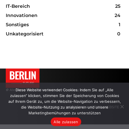
IT-Bereich
25
Innovationen
24
Sonstiges
1
Unkategorisiert
0
BERLIN
———→ FUTURE
Diese Website verwendet Cookies. Indem Sie auf „Alle
© Alle Rechte vorbehalten. Zitate nur mit aktivem Link.
zulassen“ klicken, stimmen Sie der Speicherung von Cookies
auf Ihrem Gerät zu, um die Website-Navigation zu verbessern,
DIE AUTOREN
WERBUNG AUF DER WEBSITE
die Website-Nutzung zu analysieren und unsere
Marketingbemühungen zu unterstützen
Alle zulassen
.
.
.