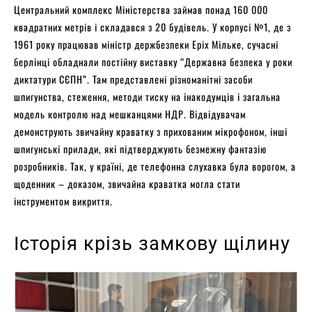
Центральний комплекс Міністерства займав понад 160 000
квадратних метрів і складався з 20 будівель. У корпусі №1, де з
1961 року працював міністр держбезпеки Еріх Мільке, сучасні
берлінці обладнали постійну виставку “Державна безпека у роки
диктатури СЄПН”. Там представлені різноманітні засоби
шпигунства, стеження, методи тиску на інакодумців і загальна
модель контролю над мешканцями НДР. Відвідувачам
демонструють звичайну краватку з прихованим мікрофоном, інші
шпигунські прилади, які підтверджують безмежну фантазію
розробників. Так, у країні, де телефонна слухавка була ворогом, а
щоденник – доказом, звичайна краватка могла стати
інструментом викриття.
Історія крізь замкову щілину