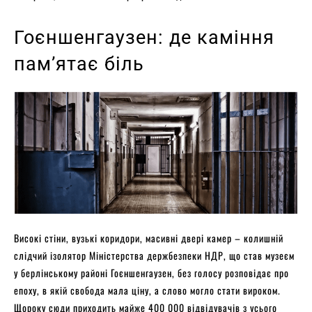
Гоєншенгаузен: де каміння
пам’ятає біль
Високі стіни, вузькі коридори, масивні двері камер – колишній
слідчий ізолятор Міністерства держбезпеки НДР, що став музеєм
у берлінському районі Гоєншенгаузен, без голосу розповідає про
епоху, в якій свобода мала ціну, а слово могло стати вироком.
Щороку сюди приходить майже 400 000 відвідувачів з усього