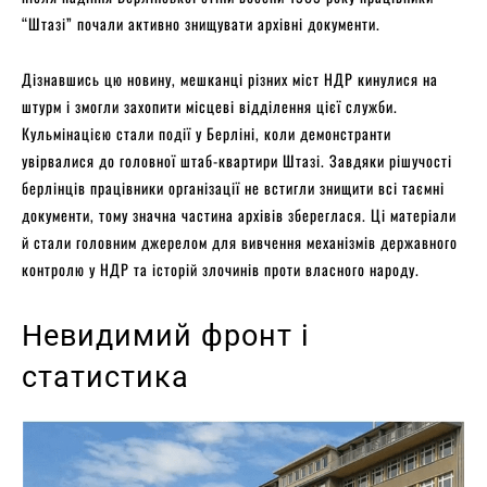
“Штазі” почали активно знищувати архівні документи.
Дізнавшись цю новину, мешканці різних міст НДР кинулися на
штурм і змогли захопити місцеві відділення цієї служби.
Кульмінацією стали події у Берліні, коли демонстранти
увірвалися до головної штаб-квартири Штазі. Завдяки рішучості
берлінців працівники організації не встигли знищити всі таємні
документи, тому значна частина архівів збереглася. Ці матеріали
й стали головним джерелом для вивчення механізмів державного
контролю у НДР та історій злочинів проти власного народу.
Невидимий фронт і
статистика