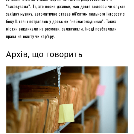
“виховувала”. Ті, хто носив джинси, мав довге волосся чи слухав
західну музику, автоматично ставав об’єктом пильного інтересу з
боку Штазі і потрапляв у досьє як “неблагонадійний”. Таких
містян викликали на розмови, залякували, іноді позбавляли
права на освіту чи кар’єру.
Архів, що говорить