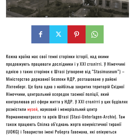
Кожна країна має свої темні сторінки історії, над якими
продовжують працювати дослідники і у XXI столітті. У Німеччині
однією з таких сторінок є Штазі (утворене від “Stasimuseum”) –
Міністерство державної безпеки НДР, розташоване у районі
Ліхтенберг. Це була одна з найбільш закритих територій Східної
Німеччини, центральний осередок таємної поліції, який
контролював усі сфери життя у НДР. У XXI столітті у цих будівлях
розмістили
музей
, науковий і меморіальний центр
Норманненштрассе та архів Штазі (Stasi-Unterlagen-Archiv). Там
також працюють Спілка об’єднань жертв комуністичної тиранії
(UOKG) і Товариство імені Роберта Гавемана, які опікуються