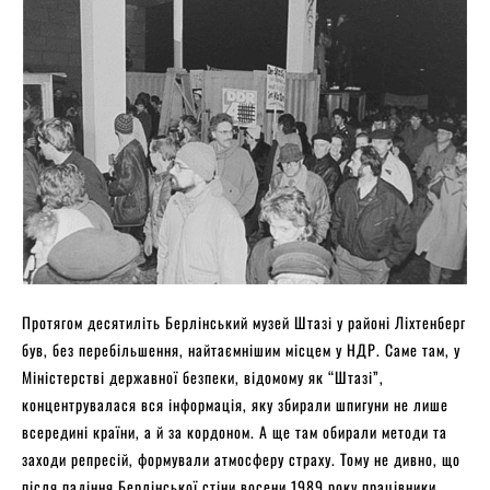
Протягом десятиліть Берлінський музей Штазі у районі Ліхтенберг
був, без перебільшення, найтаємнішим місцем у НДР. Саме там, у
Міністерстві державної безпеки, відомому як “Штазі”,
концентрувалася вся інформація, яку збирали шпигуни не лише
всередині країни, а й за кордоном. А ще там обирали методи та
заходи репресій, формували атмосферу страху. Тому не дивно, що
після падіння Берлінської стіни восени 1989 року працівники