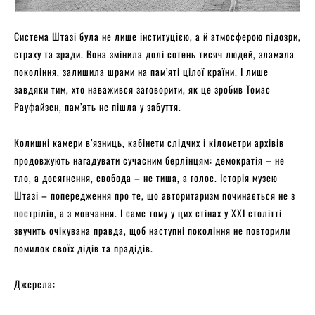
Система Штазі була не лише інституцією, а й атмосферою підозри,
страху та зради. Вона змінила долі сотень тисяч людей, зламала
покоління, залишила шрами на пам’яті цілої країни. І лише
завдяки тим, хто наважився заговорити, як це зробив Томас
Рауфайзен, пам’ять не пішла у забуття.
Колишні камери в’язниць, кабінети слідчих і кілометри архівів
продовжують нагадувати сучасним берлінцям: демократія – не
тло, а досягнення, свобода – не тиша, а голос. Історія музею
Штазі – попередження про те, що авторитаризм починається не з
пострілів, а з мовчання. І саме тому у цих стінах у XXI столітті
звучить очікувана правда, щоб наступні покоління не повторили
помилок своїх дідів та прадідів.
Джерела: