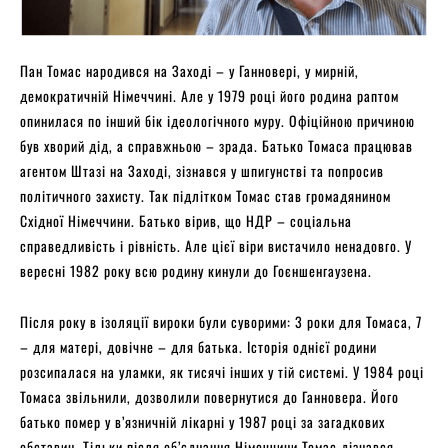
Пан Томас народився на Заході – у Ганновері, у мирній,
демократичній Німеччині. Але у 1979 році його родина раптом
опинилася по інший бік ідеологічного муру. Офіційною причиною
був хворий дід, а справжньою – зрада. Батько Томаса працював
агентом Штазі на Заході, зізнався у шпигунстві та попросив
політичного захисту. Так підлітком Томас став громадянином
Східної Німеччини. Батько вірив, що НДР – соціальна
справедливість і рівність. Але цієї віри вистачило ненадовго. У
вересні 1982 року всю родину кинули до Гоєншенгаузена.
Після року в ізоляції вироки були суворими: 3 роки для Томаса, 7
– для матері, довічне – для батька. Історія однієї родини
розсипалася на уламки, як тисячі інших у тій системі. У 1984 році
Томаса звільнили, дозволили повернутися до Ганновера. Його
батько помер у в’язничній лікарні у 1987 році за загадкових
обставин. Тільки після об’єднання Німеччини Томас дізнався