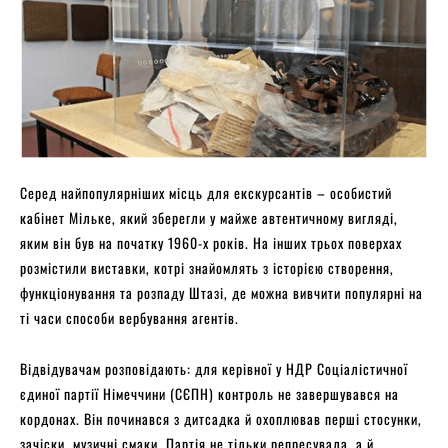
Серед найпопулярніших місць для екскурсантів – особистий
кабінет Мільке, який зберегли у майже автентичному вигляді,
яким він був на початку 1960-х років. На інших трьох поверхах
розмістили виставки, котрі знайомлять з історією створення,
функціонування та розпаду Штазі, де можна вивчити популярні на
ті часи способи вербування агентів.
Відвідувачам розповідають: для керівної у НДР Соціалістичної
єдиної партії Німеччини (СЄПН) контроль не завершувався на
кордонах. Він починався з дитсадка й охоплював перші стосунки,
зачіски, музичні смаки. Партія не тільки репресувала, а й