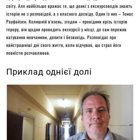
світу. Але найбільше вражає те, що деякі з екскурсоводів знають
історію не з розповідей, а з власного досвіду. Один із них – Томас
Рауфайзен. Колишній в’язень, згодом – провідник крізь історію
терору, він щодня проводить екскурсії у місці, де сам пережив
катування мовчанням, допити і безвихідь. Розповідає про
найстрашніші дні свого життя, коли відчував, що страх його
повністю розчавлював.
Приклад однієї долі