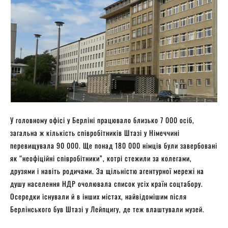
У головному офісі у Берліні працювало близько 7 000 осіб,
загальна ж кількість співробітників Штазі у Німеччині
перевищувала 90 000. Ще понад 180 000 німців були завербовані
як “неофіційні співробітники”, котрі стежили за колегами,
друзями і навіть родичами. За щільністю агентурної мережі на
душу населення НДР очолювала список усіх країн соцтабору.
Осередки існували й в інших містах, найвідомішим після
Берлінського був Штазі у Лейпцигу, де теж влаштували музей.