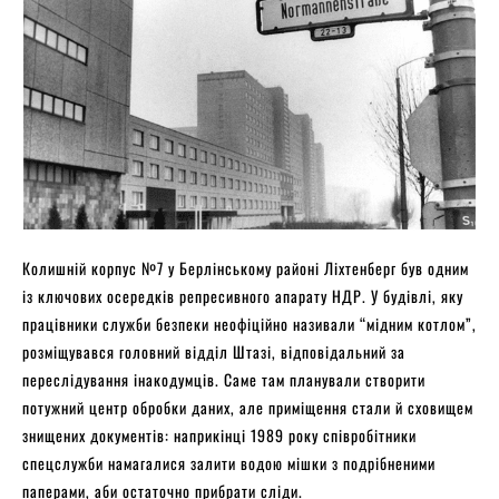
Колишній корпус №7 у Берлінському районі Ліхтенберг був одним
із ключових осередків репресивного апарату НДР. У будівлі, яку
працівники служби безпеки неофіційно називали “мідним котлом”,
розміщувався головний відділ Штазі, відповідальний за
переслідування інакодумців. Саме там планували створити
потужний центр обробки даних, але приміщення стали й сховищем
знищених документів: наприкінці 1989 року співробітники
спецслужби намагалися залити водою мішки з подрібненими
паперами, аби остаточно прибрати сліди.