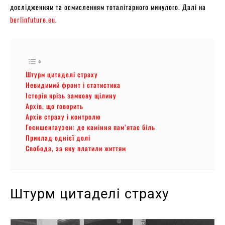
дослідженням та осмисленням тоталітарного минулого. Далі на
berlinfuture.eu
.
Штурм цитаделі страху
Невидимий фронт і статистика
Історія крізь замкову щілину
Архів, що говорить
Архів страху і контролю
Гоєншенгаузен: де каміння пам’ятає біль
Приклад однієї долі
Свобода, за яку платили життям
Штурм цитаделі страху