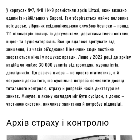
У корпусах №7, №8 і №9 розмістили архів Штазі, який визнано
одним із найбільших у Європі. Там зберігається майже половина
всіх досьє, зібраних східнонімецькою службою безпеки – понад
111 кілометрів полиць із документами, десятками тисяч світлин,
відео- та аудіоматеріалів. Все це вдалося врятувати від
знищення, і з часів об’єднання Німеччини сюди постійно
звертаються німці у пошуках правди. Лише у 2022 році до архіву
надійшло майже 30 000 запитів від громадян, журналістів,
дослідників. Ця разюча цифра – не просто статистика, а й
яскравий доказ того, що суспільна потреба осмислити досвід
тотального контролю, страху й репресій часів диктатури не
зникає. Минуле, в якому наглядач міг бути сусідом, а донос –
частиною системи, викликає запитання й потребує відповіді.
Архів страху і контролю