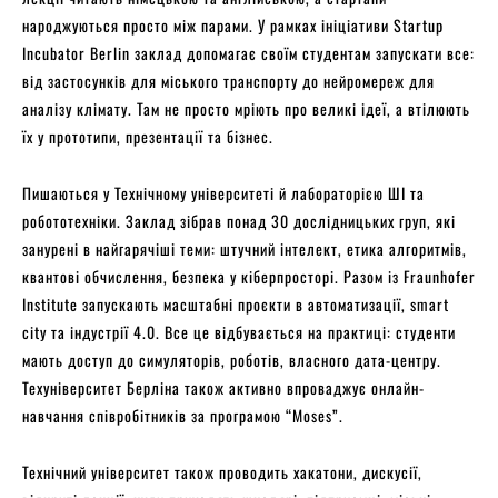
народжуються просто між парами. У рамках ініціативи Startup
Incubator Berlin заклад допомагає своїм студентам запускати все:
від застосунків для міського транспорту до нейромереж для
аналізу клімату. Там не просто мріють про великі ідеї, а втілюють
їх у прототипи, презентації та бізнес.
Пишаються у Технічному університеті й лабораторією ШІ та
робототехніки. Заклад зібрав понад 30 дослідницьких груп, які
занурені в найгарячіші теми: штучний інтелект, етика алгоритмів,
квантові обчислення, безпека у кіберпросторі. Разом із Fraunhofer
Institute запускають масштабні проєкти в автоматизації, smart
city та індустрії 4.0. Все це відбувається на практиці: студенти
мають доступ до симуляторів, роботів, власного дата-центру.
Техуніверситет Берліна також активно впроваджує онлайн-
навчання співробітників за програмою “Moses”.
Технічний університет також проводить хакатони, дискусії,