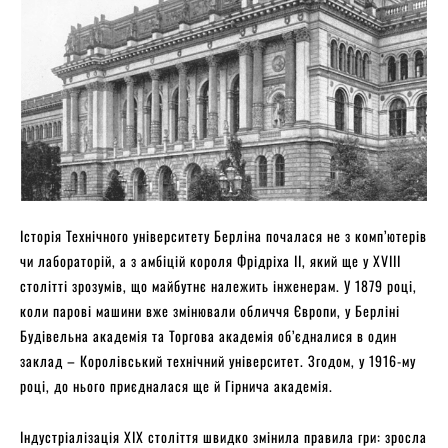
Історія Технічного університету Берліна почалася не з комп’ютерів
чи лабораторій, а з амбіцій короля Фрідріха II, який ще у XVIII
столітті зрозумів, що майбутнє належить інженерам. У 1879 році,
коли парові машини вже змінювали обличчя Європи, у Берліні
Будівельна академія та Торгова академія об’єдналися в один
заклад – Королівський технічний університет. Згодом, у 1916-му
році, до нього приєдналася ще й Гірнича академія.
Індустріалізація ХІХ століття швидко змінила правила гри: зросла