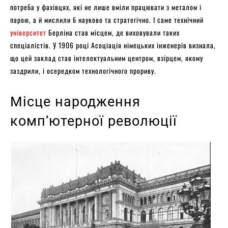
потреба у фахівцях, які не лише вміли працювати з металом і
парою, а й мислили б науково та стратегічно. І саме технічний
університет
Берліна став місцем, де виховували таких
спеціалістів. У 1906 році Асоціація німецьких інженерів визнала,
що цей заклад став інтелектуальним центром, взірцем, якому
заздрили, і осередком технологічного прориву.
Місце народження
комп’ютерної революції