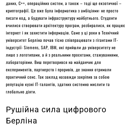
даних, C++, операційних систем, а також – тоді ще екзотичної –
криптографії. Це вже була інформатика з амбіціями: не просто
писати код, а будувати інфраструктуру майбутнього. Студенти
вчилися створювати архітектуру програм, розбиралися, як працює
інтернет і як захистити інформацію. Саме у ці роки в Технічний
університет Берліна почав тісно співпрацювати з гігантами ІТ-
індустрії: Siemens, SAP, IBM, які прийшли до університету не
лише з логотипами, а й з реальними проєктами, стажуваннями,
лабораторіями. Виш перетворився на майданчик для
експериментів, партнерств і проривів, де знання отримали
практичний сенс. Так заклад назавжди закріпив за собою
репутацію кузні ІТ-талантів, здатних системно мислити та
глобально діяти.
Рушійна сила цифрового
Берліна