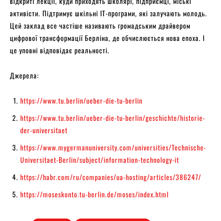
відкриті лекції, куди приходять школярі, підприємці, міські
активісти. Підтримує шкільні ІТ-програми, які залучають молодь.
Цей заклад все частіше називають громадським драйвером
цифрової трансформації Берліна, де обчислюється нова епоха. І
це уповні відповідає реальності.
Джерела:
https://www.tu.berlin/ueber-die-tu-berlin
https://www.tu.berlin/ueber-die-tu-berlin/geschichte/historie-
der-universitaet
https://www.mygermanuniversity.com/universities/Technische-
Universitaet-Berlin/subject/information-technology-it
https://habr.com/ru/companies/ua-hosting/articles/386247/
https://moseskonto.tu-berlin.de/moses/index.html