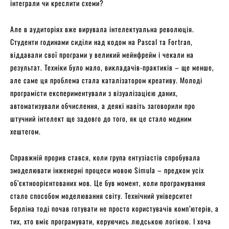
інтеграли чи креслити схеми?
Але в аудиторіях вже вирувала інтелектуальна революція.
Студенти годинами сиділи над кодом на Pascal та Fortran,
віддавали свої програми у великий мейнфрейм і чекали на
результат. Техніки було мало, викладачів-практиків – ще менше,
але саме ця проблема стала каталізатором креативу. Молоді
програмісти експериментували з візуалізацією даних,
автоматизували обчислення, а деякі навіть заговорили про
штучний інтелект ще задовго до того, як це стало модним
хештегом.
Справжній прорив стався, коли група ентузіастів спробувала
змоделювати інженерні процеси мовою Simula – предком усіх
об’єктноорієнтованих мов. Це був момент, коли програмування
стало способом моделювання світу. Технічний університет
Берліна тоді почав готувати не просто користувачів комп’ютерів, а
тих, хто вміє програмувати, керуючись людською логікою. І хоча