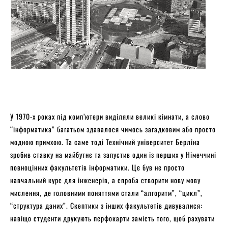
У 1970-х роках під комп’ютери виділяли великі кімнати, а слово
“інформатика” багатьом здавалося чимось загадковим або просто
модною примхою. Та саме тоді Технічний університет Берліна
зробив ставку на майбутнє та запустив один із перших у Німеччині
повноцінних факультетів інформатики. Це був не просто
навчальний курс для інженерів, а спроба створити нову мову
мислення, де головними поняттями стали “алгоритм”, “цикл”,
“структура даних”. Скептики з інших факультетів дивувалися:
навіщо студенти друкують перфокарти замість того, щоб рахувати