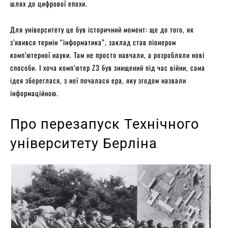
шлях до цифрової епохи.
Для університету це був історичний момент: ще до того, як
з’явився термін “інформатика”, заклад став піонером
комп’ютерної науки. Там не просто навчали, а розробляли нові
способи. І хоча комп’ютер Z3 був знищений під час війни, сама
ідея збереглася, з неї почалася ера, яку згодом назвали
інформаційною.
Про перезапуск Технічного
університету Берліна