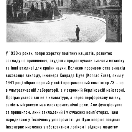
У 1930-х роках, попри жорстку політику нацистів, розвиток
закладу не припинявся, студенти продовжували вивчати механіку
та інші важливі для країни науки. Великим проривом став винахід
вихованця закладу, інженера Конрада Цузе (Konrad Zuse), який у
1941 році зібрав перший у світі програмований комп’ютер Z3 – не
в ультрасучасній лабораторії, а у скромній берлінській майстерні.
Програмувався він не з клавіатури, а через перфоровану плівку,
замість мікросхем мав електромеханічні реле. Але функціонував
за принципом, який закладений і у сучасних комп’ютерах. Ідея
народилася у Технічному університеті, де Цузе вперше поєднав
інженерне мислення з абстрактною логікою і відкрив людству