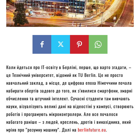
Коли йдеться про ІТ-освіту в Берліні, перше, що варто згадати, –
це Технічний університет, відомий як TU Berlin. Це не просто
навчальний заклад, а місце, де цифрова епоха Німеччини почала
набирати обертів задовго до того, як з’явилися смартфони, хмарні
обчислення та штучний інтелект. Сучасні студенти там вивчають
науки, візуалізують великі дані на відеостіні у кампусі, створюють
роботів і програмують мікроконтролери. Але все почалося
набагато раніше – з людей, креслень, дротів і винахідника, який
мріяв про “розумну машину”. Далі на
berlinfuture.eu
.