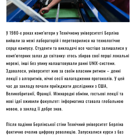
У 1980-х роках комп’ютери у Технічному університеті Берліна
вийшли за межі лабораторій і перетворилися на технологічне
серце кампусу. Студенти та викладачі все частіше залишалися у
комп’ютерних залах до світанку: хтось збирав свої перші локальні
мережі, інші без упину налаштовували ранні UNIX-системи.
Здавалося, університет жив за своїм власним ритмом – денні
лекції з алгоритмів, нічні сесії налагодження протоколів. У цей
час до закладу почали приїжджати дослідники з США,
Великобританії, Франції. Міжнародні обміни, гостьові лекції та
нові ідеї оживили факультет: інформатика ставала глобальною
мовою, а заклад її добре знав.
Після падіння Берлінської стіни Технічний університет Берліна
фактично очолив цифрову революцію. Запускалися курси з баз