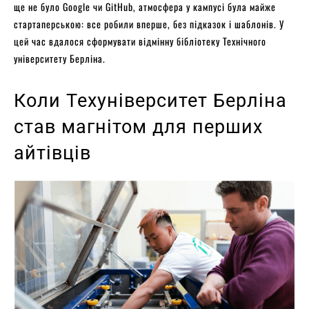
ще не було Google чи GitHub, атмосфера у кампусі була майже
стартаперською: все робили вперше, без підказок і шаблонів. У
цей час вдалося сформувати відмінну бібліотеку Технічного
університету Берліна.
Коли Техуніверситет Берліна
став магнітом для перших
айтівців