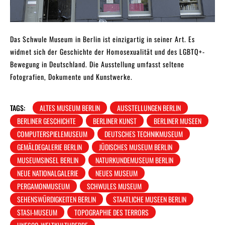
Das Schwule Museum in Berlin ist einzigartig in seiner Art. Es
widmet sich der Geschichte der Homosexualität und des LGBTQ+-
Bewegung in Deutschland. Die Ausstellung umfasst seltene
Fotografien, Dokumente und Kunstwerke.
TAGS:
ALTES MUSEUM BERLIN
AUSSTELLUNGEN BERLIN
BERLINER GESCHICHTE
BERLINER KUNST
BERLINER MUSEEN
COMPUTERSPIELEMUSEUM
DEUTSCHES TECHNIKMUSEUM
GEMÄLDEGALERIE BERLIN
JÜDISCHES MUSEUM BERLIN
MUSEUMSINSEL BERLIN
NATURKUNDEMUSEUM BERLIN
NEUE NATIONALGALERIE
NEUES MUSEUM
PERGAMONMUSEUM
SCHWULES MUSEUM
SEHENSWÜRDIGKEITEN BERLIN
STAATLICHE MUSEEN BERLIN
STASI-MUSEUM
TOPOGRAPHIE DES TERRORS