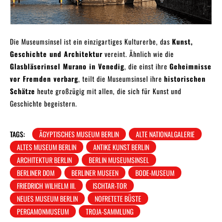
Die Museumsinsel ist ein einzigartiges Kulturerbe, das
Kunst,
Geschichte und Architektur
vereint. Ähnlich wie die
Glasbläserinsel Murano in Venedig
, die einst ihre
Geheimnisse
vor Fremden verbarg
, teilt die Museumsinsel ihre
historischen
Schätze
heute großzügig mit allen, die sich für Kunst und
Geschichte begeistern.
TAGS:
ÄGYPTISCHES MUSEUM BERLIN
ALTE NATIONALGALERIE
ALTES MUSEUM BERLIN
ANTIKE KUNST BERLIN
ARCHITEKTUR BERLIN
BERLIN MUSEUMSINSEL
BERLINER DOM
BERLINER MUSEEN
BODE-MUSEUM
FRIEDRICH WILHELM III.
ISCHTAR-TOR
NEUES MUSEUM BERLIN
NOFRETETE BÜSTE
PERGAMONMUSEUM
TROJA-SAMMLUNG