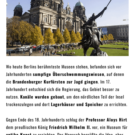
Wo heute Berlins berühmteste Museen stehen, befanden sich vor
Jahrhunderten
sumpfige Überschwemmungswiesen
, auf denen
die
Brandenburger Kurfürsten zur Jagd gingen
. Im 17.
Jahrhundert entschied sich die Regierung, das Gebiet besser zu
nutzen.
Kanäle wurden gebaut
, um den nördlichen Teil der Insel
trockenzulegen und dort
Lagerhäuser und Speicher
zu errichten.
Gegen Ende des 18. Jahrhunderts schlug der
Professor Aloys Hirt
dem preußischen König
Friedrich Wilhelm II.
vor, ein Museum für
antike Kunst
zu errichten. Der Monarch begrüßte die Idee, aber