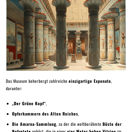
Das Museum beherbergt zahlreiche
einzigartige Exponate
,
darunter:
„Der Grüne Kopf“
,
Opferkammern des Alten Reiches
,
Die Amarna-Sammlung
, zu der die weltberühmte
Büste der
Nofretete
gehört, die in einer
vier Meter hohen Vitrine
im