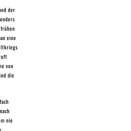
und der
sonders
 frühen
man eine
ltkriegs
ruft
he von
ind die
fach
 nach
om nie
n