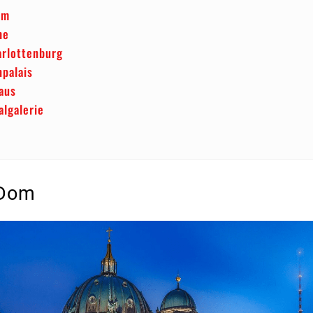
om
he
arlottenburg
npalais
aus
algalerie
 Dom