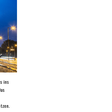
s ins
Das
etzen.