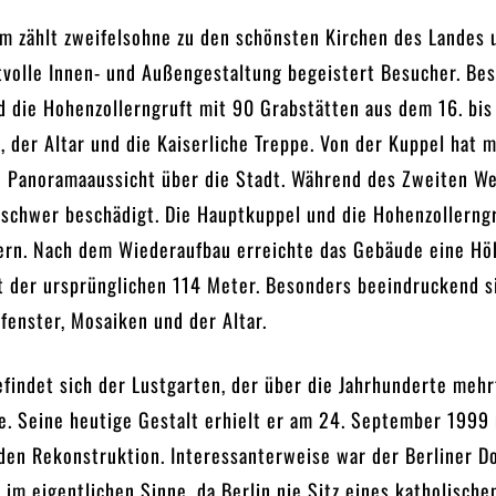
om zählt zweifelsohne zu den schönsten Kirchen des Landes 
htvolle Innen- und Außengestaltung begeistert Besucher. Be
d die Hohenzollerngruft mit 90 Grabstätten aus dem 16. bis
, der Altar und die Kaiserliche Treppe. Von der Kuppel hat 
 Panoramaaussicht über die Stadt. Während des Zweiten We
schwer beschädigt. Die Hauptkuppel und die Hohenzollerng
ern. Nach dem Wiederaufbau erreichte das Gebäude eine Hö
t der ursprünglichen 114 Meter. Besonders beeindruckend s
fenster, Mosaiken und der Altar.
findet sich der Lustgarten, der über die Jahrhunderte mehr
e. Seine heutige Gestalt erhielt er am 24. September 1999
den Rekonstruktion. Interessanterweise war der Berliner D
 im eigentlichen Sinne, da Berlin nie Sitz eines katholische