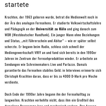
startete
Krachten, der 1963 geboren wurde, betrat die Medienwelt noch in
der Ära des analogen Fernsehens. Er studierte Volkswirtschaftslehre
und Pädagogik an der
Universität zu Köln
und ging danach zum
WDR (Westdeutscher Rundfunk). Ein junger Mann ohne Beziehungen
und Status, „mit Führerschein und Abitur“ – wie er später selbst
scherzte. Er begann beim Radio, schloss sich schnell der
Mediengewerkschaft VRFF an und fand sich bereits in den 1990er
Jahren im Zentrum der Fernsehproduktion wieder. Er arbeitete an
Sendungen wie Schreinemakers Live und Parlazzo. Damals
garantierte das Fernsehen stabiles Geld; in Interviews erinnerte sich
Christoph Krachten daran, dass er bis zu 4000 D-Mark pro Woche
verdiente.
Doch Ende der 1990er Jahre begann ihn der Fernsehalltag zu
langweilen. Krachten verhehlte nicht, dass ihm ein Großteil des
damaligen Programms leer und mechanisch vorkam. Den Ausweg