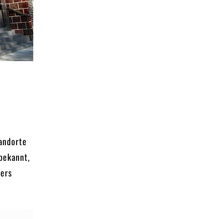
tandorte
bekannt,
ders