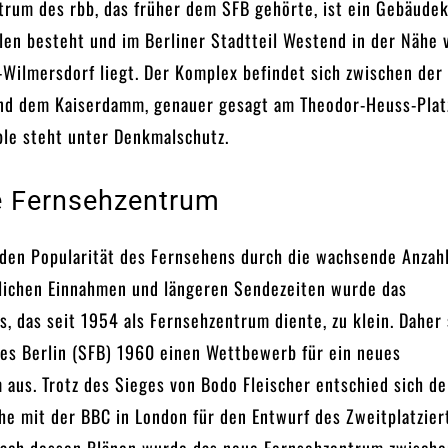
trum des rbb, das früher dem SFB gehörte, ist ein Gebäude
ilen besteht und im Berliner Stadtteil Westend in der Nähe 
-Wilmersdorf liegt. Der Komplex befindet sich zwischen der
nd dem Kaiserdamm, genauer gesagt am Theodor-Heuss-Plat
e steht unter Denkmalschutz.
e Fernsehzentrum
nden Popularität des Fernsehens durch die wachsende Anzah
zlichen Einnahmen und längeren Sendezeiten wurde das
, das seit 1954 als Fernsehzentrum diente, zu klein. Daher
ies Berlin (SFB) 1960 einen Wettbewerb für ein neues
aus. Trotz des Sieges von Bodo Fleischer entschied sich d
he mit der BBC in London für den Entwurf des Zweitplatzier