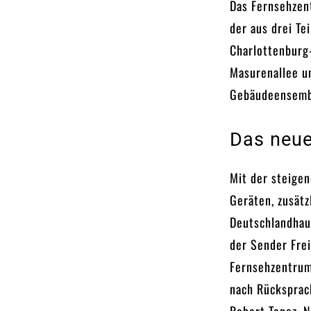
Das Fernsehzen
der aus drei Te
Charlottenburg
Masurenallee u
Gebäudeensembl
Das neu
Mit der steige
Geräten, zusät
Deutschlandhaus
der Sender Fre
Fernsehzentrum 
nach Rücksprac