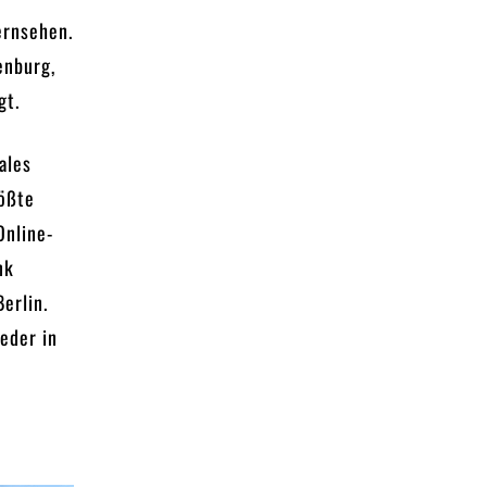
ernsehen.
enburg,
gt.
ales
rößte
Online-
nk
erlin.
eder in