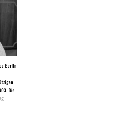
es Berlin
ützigen
003. Die
rag