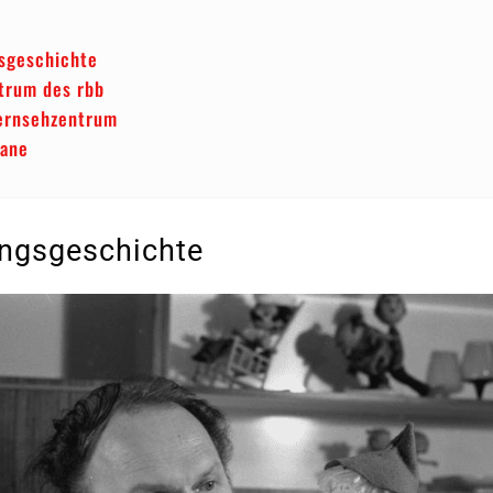
sgeschichte
trum des rbb
ernsehzentrum
gane
ngsgeschichte