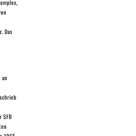
komplex,
von
z. Das
l an
 schrieb
er SFB
ten