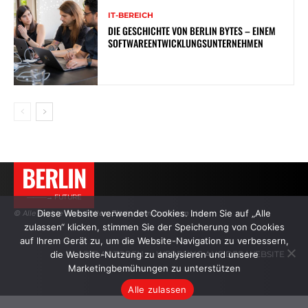
IT-BEREICH
DIE GESCHICHTE VON BERLIN BYTES – EINEM
SOFTWAREENTWICKLUNGSUNTERNEHMEN
BERLIN
———→ FUTURE
Diese Website verwendet Cookies. Indem Sie auf „Alle
© Alle Rechte vorbehalten. Zitate nur mit aktivem Link.
zulassen“ klicken, stimmen Sie der Speicherung von Cookies
auf Ihrem Gerät zu, um die Website-Navigation zu verbessern,
die Website-Nutzung zu analysieren und unsere
DIE AUTOREN
WERBUNG AUF DER WEBSITE
Marketingbemühungen zu unterstützen
Alle zulassen
.
.
.