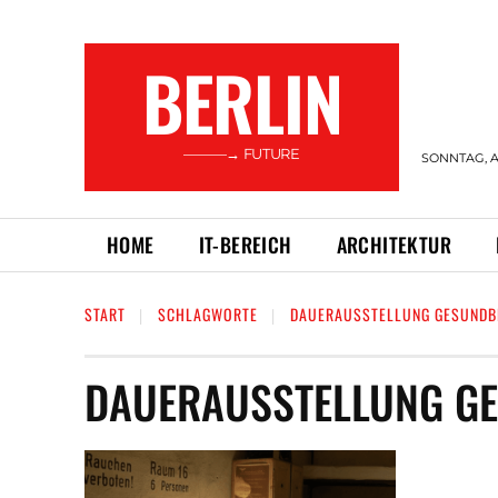
BERLIN
———→ FUTURE
SONNTAG, A
HOME
IT-BEREICH
ARCHITEKTUR
START
SCHLAGWORTE
DAUERAUSSTELLUNG GESUND
DAUERAUSSTELLUNG G