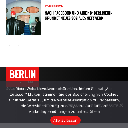
IT-BEREICH
NACH FACEBOOK UND AIRBNB: BERLINERIN
GRÜNDET NEUES SOZIALES NETZWERK
BERLIN
———→ FUTURE
Diese Website verwendet Cookies. Indem Sie auf „Alle
© Alle Rechte vorbehalten. Zitate nur mit aktivem Link.
zulassen“ klicken, stimmen Sie der Speicherung von Cookies
auf Ihrem Gerät zu, um die Website-Navigation zu verbessern,
die Website-Nutzung zu analysieren und unsere
DIE AUTOREN
WERBUNG AUF DER WEBSITE
Marketingbemühungen zu unterstützen
Alle zulassen
.
.
.