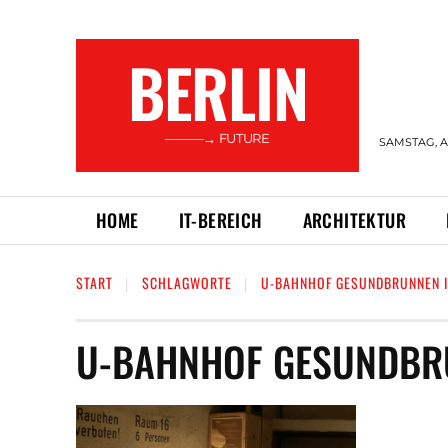
BERLIN
———→ FUTURE
SAMSTAG, A
HOME
IT-BEREICH
ARCHITEKTUR
START
SCHLAGWORTE
U-BAHNHOF GESUNDBRUNNEN I
U-BAHNHOF GESUNDBRU