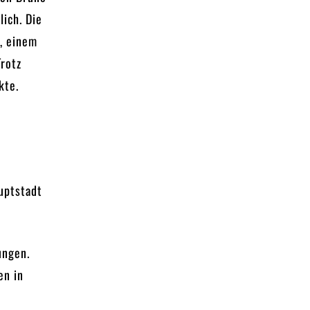
ich. Die
, einem
rotz
kte.
auptstadt
ungen.
en in