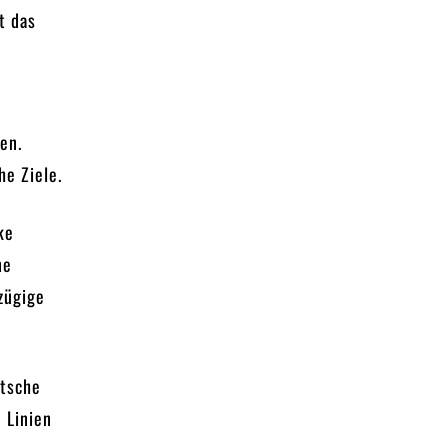
t das
en.
he Ziele.
ke
ne
zügige
utsche
 Linien