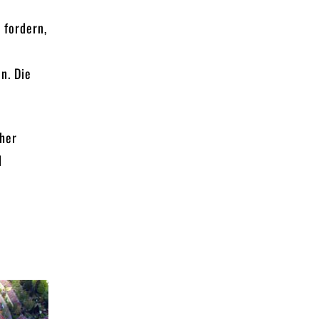
 fordern,
n. Die
cher
d