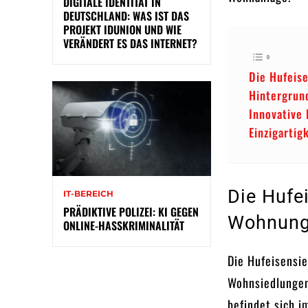
DIGITALE IDENTITÄT IN
DEUTSCHLAND: WAS IST DAS
PROJEKT IDUNION UND WIE
VERÄNDERT ES DAS INTERNET?
Die Hufeis
Hintergrun
Innovative
Einzigartig
Die Hufe
IT-BEREICH
PRÄDIKTIVE POLIZEI: KI GEGEN
Wohnungs
ONLINE-HASSKRIMINALITÄT
Die Hufeisensie
Wohnsiedlungen
befindet sich i