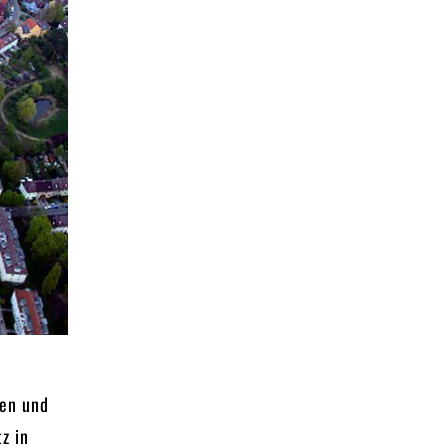
e
een und
z in