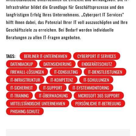
Infrastruktur bildet die Grundlage für Geschäftsprozesse und den
langfristigen Erfolg Ihres Unternehmens. „Cyberport IT Services“
hilft Ihnen dabei, das Potenzial Ihrer IT voll auszuschöpfen und Ihre
Geschäftsziele zu erreichen. Bei Bedarf werden individuelle
Beratungen zu allen IT-Fragen angeboten.
TAGS:
BERLINER IT-UNTERNEHMEN
CYBERPORT IT SERVICES
DATENBACKUP
DATENSICHERUNG
ENDGERÄTESCHUTZ
FIREWALL-LÖSUNGEN
IT-CONSULTING
IT-DIENSTLEISTUNGEN
IT-INFRASTRUKTUR
IT-KOMPETENZ
IT-SCHULUNGEN
IT-SICHERHEIT
IT-SUPPORT
IT-SYSTEMMONITORING
IT-TRAINING
IT-ÜBERWACHUNG
MICROSOFT 365 SUPPORT
MITTELSTÄNDISCHE UNTERNEHMEN
PERSÖNLICHE IT-BETREUUNG
PHISHING-SCHUTZ