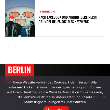
IT-BEREICH
NACH FACEBOOK UND AIRBNB: BERLINERIN
GRÜNDET NEUES SOZIALES NETZWERK
BERLIN
———→ FUTURE
Diese Website verwendet Cookies. Indem Sie auf „Alle
© Alle Rechte vorbehalten. Zitate nur mit aktivem Link.
zulassen“ klicken, stimmen Sie der Speicherung von Cookies
auf Ihrem Gerät zu, um die Website-Navigation zu verbessern,
die Website-Nutzung zu analysieren und unsere
DIE AUTOREN
WERBUNG AUF DER WEBSITE
Marketingbemühungen zu unterstützen
Alle zulassen