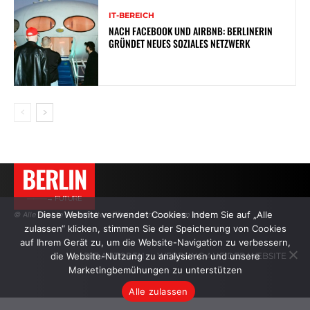
IT-BEREICH
NACH FACEBOOK UND AIRBNB: BERLINERIN
GRÜNDET NEUES SOZIALES NETZWERK
BERLIN
———→ FUTURE
Diese Website verwendet Cookies. Indem Sie auf „Alle
© Alle Rechte vorbehalten. Zitate nur mit aktivem Link.
zulassen“ klicken, stimmen Sie der Speicherung von Cookies
auf Ihrem Gerät zu, um die Website-Navigation zu verbessern,
die Website-Nutzung zu analysieren und unsere
DIE AUTOREN
WERBUNG AUF DER WEBSITE
Marketingbemühungen zu unterstützen
Alle zulassen
.
.
.