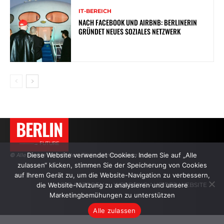
IT-BEREICH
NACH FACEBOOK UND AIRBNB: BERLINERIN
GRÜNDET NEUES SOZIALES NETZWERK
BERLIN
———→ FUTURE
Diese Website verwendet Cookies. Indem Sie auf „Alle
© Alle Rechte vorbehalten. Zitate nur mit aktivem Link.
zulassen“ klicken, stimmen Sie der Speicherung von Cookies
auf Ihrem Gerät zu, um die Website-Navigation zu verbessern,
die Website-Nutzung zu analysieren und unsere
DIE AUTOREN
WERBUNG AUF DER WEBSITE
Marketingbemühungen zu unterstützen
Alle zulassen
.
.
.