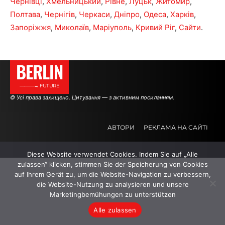
Чернівці
,
Хмельницький
,
Рівне
,
Луцьк
,
Житомир
,
Полтава
,
Чернігів
,
Черкаси
,
Дніпро
,
Одеса
,
Харків
,
Запоріжжя
,
Миколаїв
,
Маріуполь
,
Кривий Ріг
,
Сайти
.
BERLIN
———→ FUTURE
© Усі права захищено. Цитування — з активним посиланням.
АВТОРИ
РЕКЛАМА НА САЙТІ
Diese Website verwendet Cookies. Indem Sie auf „Alle
.
.
.
zulassen“ klicken, stimmen Sie der Speicherung von Cookies
auf Ihrem Gerät zu, um die Website-Navigation zu verbessern,
die Website-Nutzung zu analysieren und unsere
Marketingbemühungen zu unterstützen
Alle zulassen