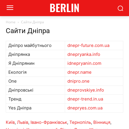
BERLIN
Home
Сайти Дніпра
Сайти Дніпра
Дніпро майбутнього
dnepr-future.com.ua
Дніпрянка
dnepryanka.info
Я Дніпрянин
idnepryanin.com
Екологія
dnepr.name
One
dnipro.one
Дніпровські
dneprovskiye.info
Тренд
dnepr-trend.in.ua
Yes Дніпра
dnepryes.com.ua
Київ
,
Львів
,
Івано-Франківськ
,
Тернопіль
,
Вінниця
,