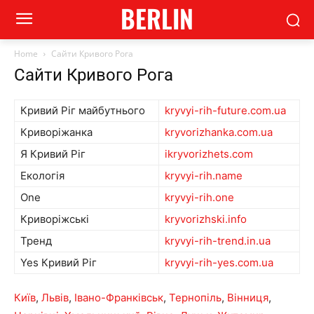
BERLIN
Home
Сайти Кривого Рога
Сайти Кривого Рога
Кривий Ріг майбутнього
kryvyi-rih-future.com.ua
Криворіжанка
kryvorizhanka.com.ua
Я Кривий Ріг
ikryvorizhets.com
Екологія
kryvyi-rih.name
One
kryvyi-rih.one
Криворіжські
kryvorizhski.info
Тренд
kryvyi-rih-trend.in.ua
Yes Кривий Ріг
kryvyi-rih-yes.com.ua
Київ
,
Львів
,
Івано-Франківськ
,
Тернопіль
,
Вінниця
,