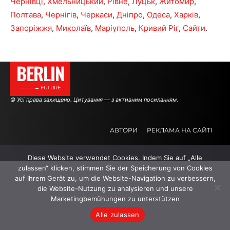
Чернівці
,
Хмельницький
,
Рівне
,
Луцьк
,
Житомир
,
Полтава
,
Чернігів
,
Черкаси
,
Дніпро
,
Одеса
,
Харків
,
Запоріжжя
,
Миколаїв
,
Маріуполь
,
Кривий Ріг
,
Сайти
.
BERLIN
———→ FUTURE
© Усі права захищено. Цитування — з активним посиланням.
АВТОРИ
РЕКЛАМА НА САЙТІ
Diese Website verwendet Cookies. Indem Sie auf „Alle
.
.
.
zulassen“ klicken, stimmen Sie der Speicherung von Cookies
auf Ihrem Gerät zu, um die Website-Navigation zu verbessern,
die Website-Nutzung zu analysieren und unsere
Marketingbemühungen zu unterstützen
Alle zulassen