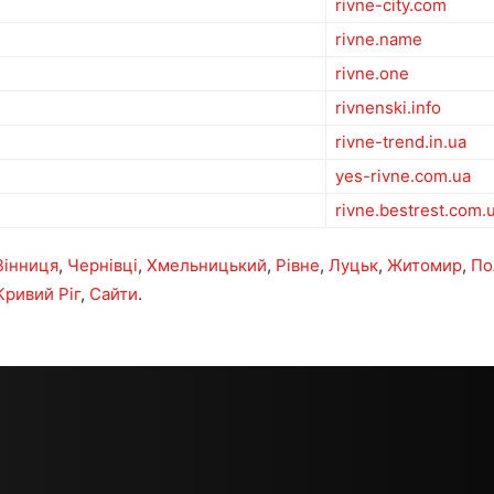
rivne-city.com
rivne.name
rivne.one
rivnenski.info
rivne-trend.in.ua
yes-rivne.com.ua
rivne.bestrest.com.
Вінниця
,
Чернівці
,
Хмельницький
,
Рівне
,
Луцьк
,
Житомир
,
По
Кривий Ріг
,
Сайти
.