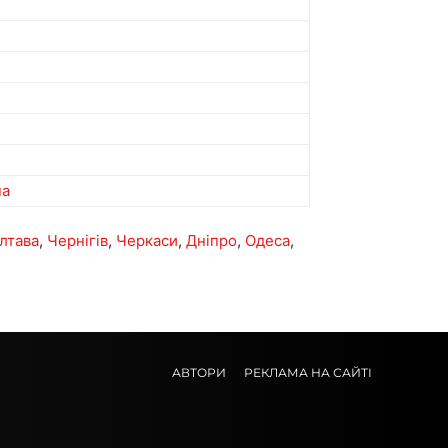
ua
лтава
,
Чернігів
,
Черкаси
,
Дніпро
,
Одеса
,
АВТОРИ
РЕКЛАМА НА САЙТІ