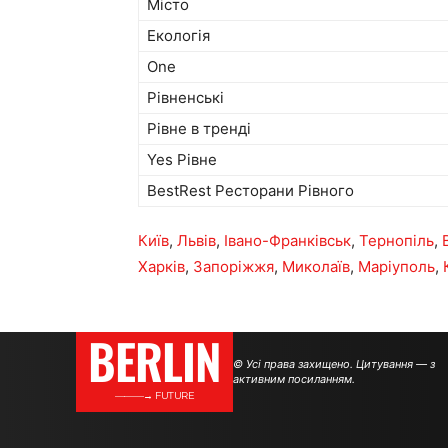
Місто
Екологія
One
Рівненські
Рівне в тренді
Yes Рівне
BestRest Ресторани Рівного
Київ
,
Львів
,
Івано-Франківськ
,
Тернопіль
,
Харків
,
Запоріжжя
,
Миколаїв
,
Маріуполь
,
BERLIN
© Усі права захищено. Цитування — з
активним посиланням.
———→ FUTURE