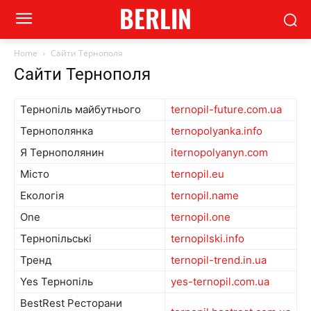
BERLIN
Home
Сайти Тернополя
Сайти Тернополя
Тернопіль майбутнього
ternopil-future.com.ua
Тернополянка
ternopolyanka.info
Я Тернополянин
iternopolyanyn.com
Місто
ternopil.eu
Екологія
ternopil.name
One
ternopil.one
Тернопільські
ternopilski.info
Тренд
ternopil-trend.in.ua
Yes Тернопіль
yes-ternopil.com.ua
BestRest Ресторани