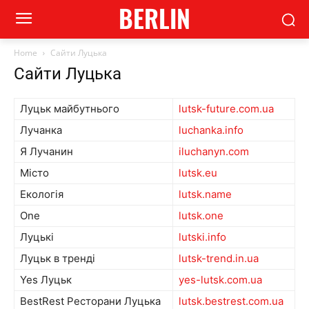
BERLIN
Home
Сайти Луцька
Сайти Луцька
Луцьк майбутнього
lutsk-future.com.ua
Лучанка
luchanka.info
Я Лучанин
iluchanyn.com
Місто
lutsk.eu
Екологія
lutsk.name
One
lutsk.one
Луцькі
lutski.info
Луцьк в тренді
lutsk-trend.in.ua
Yes Луцьк
yes-lutsk.com.ua
BestRest Ресторани Луцька
lutsk.bestrest.com.ua