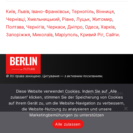
Київ
,
Львів
,
Івано-Франківськ
,
Тернопіль
,
Вінниця
,
Чернівці
,
Хмельницький
,
Рівне
,
Луцьк
,
Житомир
,
Полтава
,
Чернігів
,
Черкаси
,
Дніпро
,
Одеса
,
Харків
,
Запоріжжя
,
Миколаїв
,
Маріуполь
,
Кривий Ріг
,
Сайти
.
BERLIN
———→ FUTURE
© Усі права захищено. Цитування — з активним посиланням.
Diese Website verwendet Cookies. Indem Sie auf „Alle
АВТОРИ
РЕКЛАМА НА САЙТІ
zulassen“ klicken, stimmen Sie der Speicherung von Cookies
auf Ihrem Gerät zu, um die Website-Navigation zu verbessern,
die Website-Nutzung zu analysieren und unsere
.
.
.
Marketingbemühungen zu unterstützen
Alle zulassen