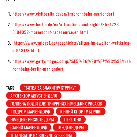
https://www.visitberlin.de/en/trabrennbahn-mariendorf
https://www.berlin.de/en/attractions-and-sights/3561226-
3104052-mariendorf-racecourse.en.html
https://www.spiegel.de/geschichte/alltag-im-zweiten-weltkrieg-
a-948178.html
https://www.gettyimages.co.jp/%E5%86%99%E7%9C%9F/trab
rennbahn-berlin-mariendorf
TAGS:
“БИТВА ЗА БЛАКИТНУ СТРІЧКУ”
АРХІТЕКТОР АВГУСТ ЕНДЕЛЛ
ГОЛОВНА ПОДІЯ ДЛЯ ТРИРІЧНИХ НІМЕЦЬКИХ РИСАКІВ
ІПОДРОМ МАРІЄНДОРФ
КІННИЙ СПОРТ У БЕРЛІНІ
НІМЕЦЬКЕ РИСИСТЕ ДЕРБІ
ПЕРЕГОНИ
СТАРИЙ МАРІЄНДОРФ
ТИЖДЕНЬ ДЕРБІ
ТОТАЛІЗАТОР НА ВІДБУДОВУ БЕРЛІНА