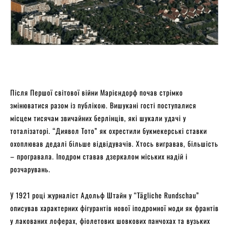
Після Першої світової війни Марієндорф почав стрімко
змінюватися разом із публікою. Вишукані гості поступалися
місцем тисячам звичайних берлінців, які шукали удачі у
тоталізаторі. “Диявол Тото” як охрестили букмекерські ставки
охоплював дедалі більше відвідувачів. Хтось вигравав, більшість
– програвала. Іподром ставав дзеркалом міських надій і
розчарувань.
У 1921 році журналіст Адольф Штайн у “Tägliche Rundschau”
описував характерних фігурантів нової іподромної моди як франтів
у лакованих лоферах, фіолетових шовкових панчохах та вузьких