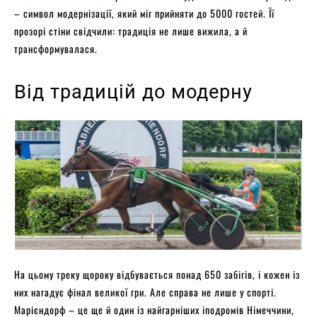
– символ модернізації, який міг прийняти до 5000 гостей. Її
прозорі стіни свідчили: традиція не лише вижила, а й
трансформувалася.
Від традицій до модерну
На цьому треку щороку відбувається понад 650 забігів, і кожен із
них нагадує фінал великої гри. Але справа не лише у спорті.
Марієндорф – це ще й один із найгарніших іподромів Німеччини,