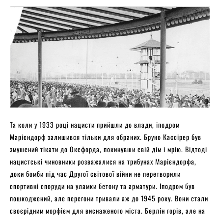
Та коли у 1933 році нацисти прийшли до влади, іподром
Марієндорф залишився тільки для обраних. Бруно Кассірер був
змушений тікати до Оксфорда, покинувши свій дім і мрію. Відтоді
нацистські чиновники розважалися на трибунах Марієндорфа,
доки бомби під час Другої світової війни не перетворили
спортивні споруди на уламки бетону та арматури. Іподром був
пошкоджений, але перегони тривали аж до 1945 року. Вони стали
своєрідним морфієм для виснаженого міста. Берлін горів, але на