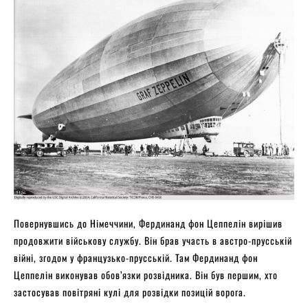
Повернувшись до Німеччини, Фердинанд фон Цеппелін вирішив
продовжити військову службу. Він брав участь в австро-прусській
війні, згодом у французько-прусській. Там Фердинанд фон
Цеппелін виконував обов’язки розвідника. Він був першим, хто
застосував повітряні кулі для розвідки позицій ворога.