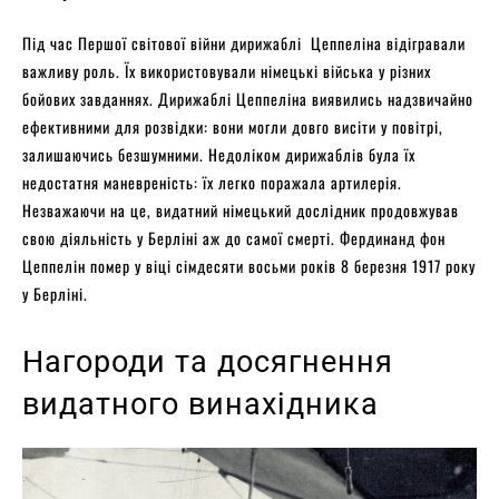
Під час Першої світової війни дирижаблі Цеппеліна відігравали
важливу роль. Їх використовували німецькі війська у різних
бойових завданнях. Дирижаблі Цеппеліна виявились надзвичайно
ефективними для розвідки: вони могли довго висіти у повітрі,
залишаючись безшумними. Недоліком дирижаблів була їх
недостатня маневреність: їх легко поражала артилерія.
Незважаючи на це, видатний німецький дослідник продовжував
свою діяльність у Берліні аж до самої смерті. Фердинанд фон
Цеппелін помер у віці сімдесяти восьми років 8 березня 1917 року
у Берліні.
Нагороди та досягнення
видатного винахідника