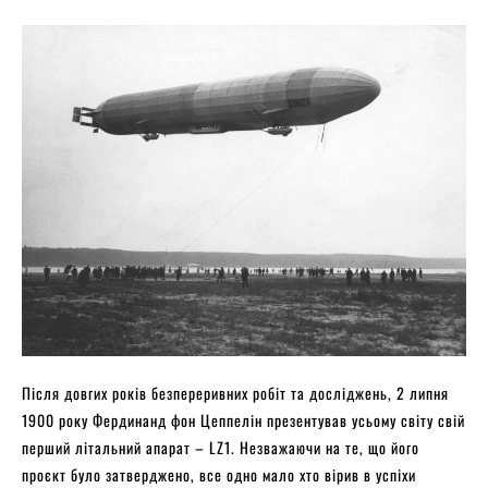
Після довгих років безпереривних робіт та досліджень, 2 липня
1900 року Фердинанд фон Цеппелін презентував усьому світу свій
перший літальний апарат – LZ1. Незважаючи на те, що його
проєкт було затверджено, все одно мало хто вірив в успіхи