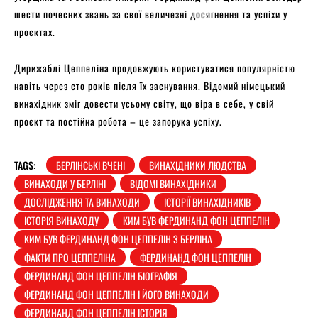
шести почесних звань за свої величезні досягнення та успіхи у
проєктах.
Дирижаблі Цеппеліна продовжують користуватися популярністю
навіть через сто років після їх заснування. Відомий німецький
винахідник зміг довести усьому світу, що віра в себе, у свій
проєкт та постійна робота – це запорука успіху.
TAGS:
БЕРЛІНСЬКІ ВЧЕНІ
ВИНАХІДНИКИ ЛЮДСТВА
ВИНАХОДИ У БЕРЛІНІ
ВІДОМІ ВИНАХІДНИКИ
ДОСЛІДЖЕННЯ ТА ВИНАХОДИ
ІСТОРІЇ ВИНАХІДНИКІВ
ІСТОРІЯ ВИНАХОДУ
КИМ БУВ ФЕРДИНАНД ФОН ЦЕППЕЛІН
КИМ БУВ ФЕРДИНАНД ФОН ЦЕППЕЛІН З БЕРЛІНА
ФАКТИ ПРО ЦЕППЕЛІНА
ФЕРДИНАНД ФОН ЦЕППЕЛІН
ФЕРДИНАНД ФОН ЦЕППЕЛІН БІОГРАФІЯ
ФЕРДИНАНД ФОН ЦЕППЕЛІН І ЙОГО ВИНАХОДИ
ФЕРДИНАНД ФОН ЦЕППЕЛІН ІСТОРІЯ