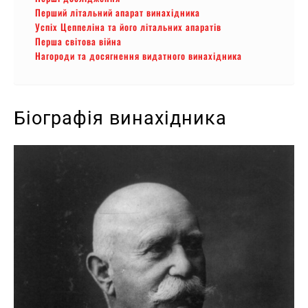
Перший літальний апарат винахідника
Успіх Цеппеліна та його літальних апаратів
Перша світова війна
Нагороди та досягнення видатного винахідника
Біографія винахідника