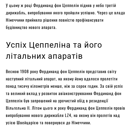
У цьому ж році Фердинанд фон Цеппелін підняв у небо третій
дирижабль, випробування якого пройшли успішно. Через це влада
Німеччини прийняла рішення повністю профінансувати
будівництво нового апарата.
Успіх Цеппеліна та його
літальних апаратів
Весною 1908 року Фердинанд фон Цеппелін представив світу
наступний літальний апарат, на якому йому вдалося пролетіти
понад тисячу кілометрів менше, ніж за сорок годин. За свій успіх
та великий вклад у розвиток авіаконструювання Фердинанд фон
Цеппелін був запрошений на урочистий обід в резиденції
Вільгельма ІІ. Літом цього ж року Фердинанд фон Цеппелін провів
випробування нового дирижабля LZ4, на якому він пролетів над
усією Швейцарією та повернувся до Німеччини.