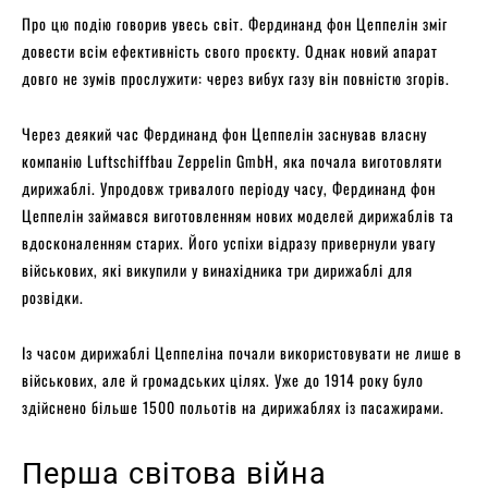
Про цю подію говорив увесь світ. Фердинанд фон Цеппелін зміг
довести всім ефективність свого проєкту. Однак новий апарат
довго не зумів прослужити: через вибух газу він повністю згорів.
Через деякий час Фердинанд фон Цеппелін заснував власну
компанію Luftschiffbau Zeppelin GmbH, яка почала виготовляти
дирижаблі. Упродовж тривалого періоду часу, Фердинанд фон
Цеппелін займався виготовленням нових моделей дирижаблів та
вдосконаленням старих. Його успіхи відразу привернули увагу
військових, які викупили у винахідника три дирижаблі для
розвідки.
Із часом дирижаблі Цеппеліна почали використовувати не лише в
військових, але й громадських цілях. Уже до 1914 року було
здійснено більше 1500 польотів на дирижаблях із пасажирами.
Перша світова війна