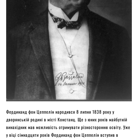
Фердинанд фон Цеппелін народився 8 липня 1838 року у
дворянській родині в місті Констанц. Ще з юних років майбутній
винахідник мав можливість отримувати різносторонню освіту. Уже
у віці сімнадцяти років Фердинанд фон Цеппелін вступив в