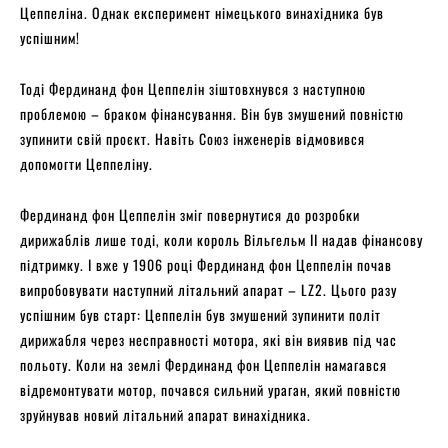
Цеппеліна. Однак експеримент німецького винахідника був
успішним!
Тоді Фердинанд фон Цеппелін зіштовхнувся з наступною
проблемою – браком фінансування. Він був змушений повністю
зупинити свій проєкт. Навіть Союз інженерів відмовився
допомогти Цеппеліну.
Фердинанд фон Цеппелін зміг повернутися до розробки
дирижаблів лише тоді, коли король Вільгельм ІІ надав фінансову
підтримку. І вже у 1906 році Фердинанд фон Цеппелін почав
випробовувати наступний літальний апарат – LZ2. Цього разу
успішним був старт: Цеппелін був змушений зупинити політ
дирижабля через несправності мотора, які він виявив під час
польоту. Коли на землі Фердинанд фон Цеппелін намагався
відремонтувати мотор, почався сильний ураган, який повністю
зруйнував новий літальний апарат винахідника.