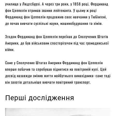
училище у Людгсбурзі. А через три роки, у 1858 році, Фердинанд
фон Цеппелін отримав звання лейтенанта. У цьому ж році
Фердинанд фон Цеппелін продовжив своє навчання у Тюбінгені,
де почав вивчати суспільні науки, машинобудування та хімію.
Згодом Фердинанд фон Цеппелін переїхав до Сполучених Штатів
Америки, де був військовим спостерігачем під час громадянської
війни.
Саме у Сполучених Штатах Америки Фердинанд фон Цеппелін
вперше побачив та спробував піднятися на повітряній кулі. Цей
досвід назавжди змінив життя майбутнього винахідника: саме тоді
він захотів детальніше вивчати повітряний транспорт.
Перші дослідження