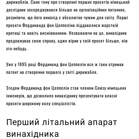
дирижаблів. Саме тому при створенні перших проєктів німецький
дослідник зосереджувався більше на організаційних питаннях,
розуміючи, що його винахід є абсолютно чужим для світу. Перші
проєкти Фердинанда фон Цеппеліна піддавалися жорсткій
критиці та навіть висміюванням. Незважаючи на це, винахідник
продовжував свою справу, адже вірив у свій проєкт більше, ніж
хто-небудь.
Уже у 1895 році Фердинанд фон Цеппелін все ж таки отримав
патент на створення першого у світі дирижабля.
Згодом Фердинанд фон Цеппелін став членом Союзу німецьких
інженерів, що дозволило винахіднику презентувати власні
проєкти широкому колу спеціалістів.
Перший літальний апарат
винахідника