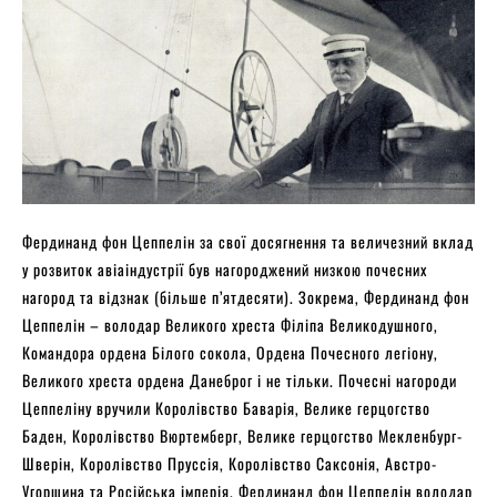
Фердинанд фон Цеппелін за свої досягнення та величезний вклад
у розвиток авіаіндустрії був нагороджений низкою почесних
нагород та відзнак (більше п’ятдесяти). Зокрема, Фердинанд фон
Цеппелін – володар Великого хреста Філіпа Великодушного,
Командора ордена Білого сокола, Ордена Почесного легіону,
Великого хреста ордена Данеброг і не тільки. Почесні нагороди
Цеппеліну вручили Королівство Баварія, Велике герцогство
Баден, Королівство Вюртемберг, Велике герцогство Мекленбург-
Шверін, Королівство Пруссія, Королівство Саксонія, Австро-
Угорщина та Російська імперія. Фердинанд фон Цеппелін володар