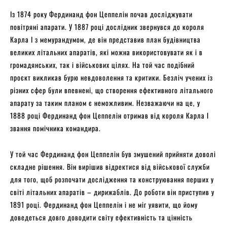
Із 1874 року Фердинанд фон Цеппелін почав досліджувати
повітряні апарати. У 1887 році дослідник звернувся до короля
Карла І з мемурандумом, де він представив план будівництва
великих літальних апаратів, які можна використовувати як і в
громадянських, так і військових цілях. На той час подібний
проєкт викликав бурю невдоволення та критики. Безліч учених із
різних сфер були впевнені, що створення ефективного літального
апарату за таким планом є неможливим. Незважаючи на це, у
1888 році Фердинанд фон Цеппелін отримав від короля Карла І
звання помічника командира.
У той час Фердинанд фон Цеппелін був змушений прийняти доволі
складне рішення. Він вирішив відректися від військової служби
для того, щоб розпочати дослідження та конструювання перших у
світі літальних апаратів – дирижаблів. До роботи він приступив у
1891 році. Фердинанд фон Цеппелін і не міг уявити, що йому
доведеться довго доводити світу ефективність та цінність