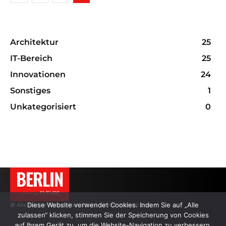
Architektur
25
IT-Bereich
25
Innovationen
24
Sonstiges
1
Unkategorisiert
0
BERLIN
———→ FUTURE
Diese Website verwendet Cookies. Indem Sie auf „Alle
© Alle Rechte vorbehalten. Zitate nur mit aktivem Link.
zulassen“ klicken, stimmen Sie der Speicherung von Cookies
auf Ihrem Gerät zu, um die Website-Navigation zu verbessern,