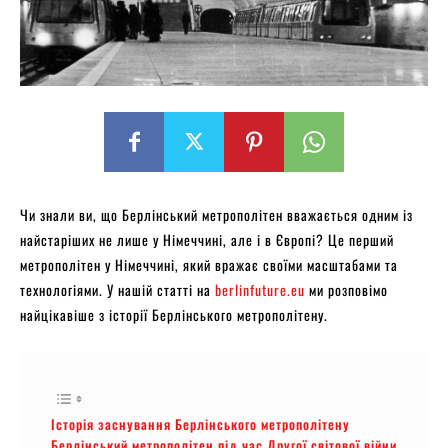
Чи знали ви, що Берлінський метрополітен вважається одним із
найстаріших не лише у Німеччині, але і в Європі? Це перший
метрополітен у Німеччині, який вражає своїми масштабами та
технологіями. У нашій статті на
berlinfuture.eu
ми розповімо
найцікавіше з історії Берлінського метрополітену.
Історія заснування Берлінського метрополітену
Берлінський метрополітен під час Другої світової війни