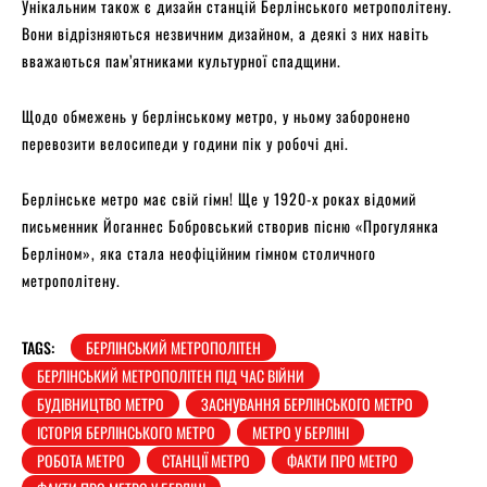
Унікальним також є дизайн станцій Берлінського метрополітену.
Вони відрізняються незвичним дизайном, а деякі з них навіть
вважаються пам’ятниками культурної спадщини.
Щодо обмежень у берлінському метро, у ньому заборонено
перевозити велосипеди у години пік у робочі дні.
Берлінське метро має свій гімн! Ще у 1920-х роках відомий
письменник Йоганнес Бобровський створив пісню «Прогулянка
Берліном», яка стала неофіційним гімном столичного
метрополітену.
TAGS:
БЕРЛІНСЬКИЙ МЕТРОПОЛІТЕН
БЕРЛІНСЬКИЙ МЕТРОПОЛІТЕН ПІД ЧАС ВІЙНИ
БУДІВНИЦТВО МЕТРО
ЗАСНУВАННЯ БЕРЛІНСЬКОГО МЕТРО
ІСТОРІЯ БЕРЛІНСЬКОГО МЕТРО
МЕТРО У БЕРЛІНІ
РОБОТА МЕТРО
СТАНЦІЇ МЕТРО
ФАКТИ ПРО МЕТРО