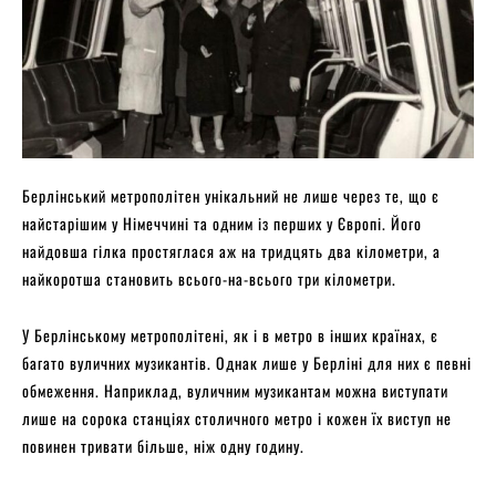
Берлінський метрополітен унікальний не лише через те, що є
найстарішим у Німеччині та одним із перших у Європі. Його
найдовша гілка простяглася аж на тридцять два кілометри, а
найкоротша становить всього-на-всього три кілометри.
У Берлінському метрополітені, як і в метро в інших країнах, є
багато вуличних музикантів. Однак лише у Берліні для них є певні
обмеження. Наприклад, вуличним музикантам можна виступати
лише на сорока станціях столичного метро і кожен їх виступ не
повинен тривати більше, ніж одну годину.