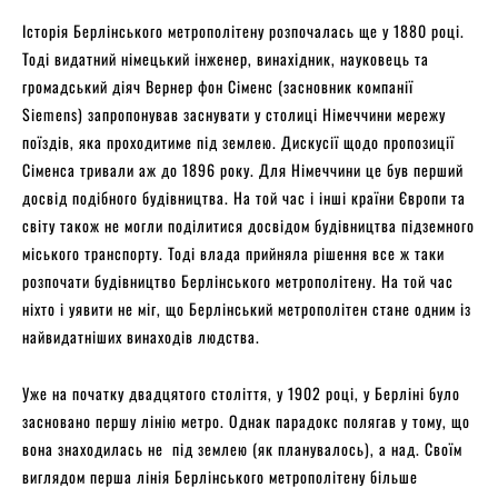
Історія Берлінського метрополітену розпочалась ще у 1880 році.
Тоді видатний німецький інженер, винахідник, науковець та
громадський діяч Вернер фон Сіменс (засновник компанії
Siemens) запропонував заснувати у столиці Німеччини мережу
поїздів, яка проходитиме під землею. Дискусії щодо пропозиції
Сіменса тривали аж до 1896 року. Для Німеччини це був перший
досвід подібного будівництва. На той час і інші країни Європи та
світу також не могли поділитися досвідом будівництва підземного
міського транспорту. Тоді влада прийняла рішення все ж таки
розпочати будівництво Берлінського метрополітену. На той час
ніхто і уявити не міг, що Берлінський метрополітен стане одним із
найвидатніших винаходів людства.
Уже на початку двадцятого століття, у 1902 році, у Берліні було
засновано першу лінію метро. Однак парадокс полягав у тому, що
вона знаходилась не під землею (як планувалось), а над. Своїм
виглядом перша лінія Берлінського метрополітену більше