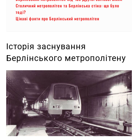
Столичний метрополітен та Берлінська стіна: що було
тоді?
Цікаві факти про Берлінський метрополітен
Історія заснування
Берлінського метрополітену