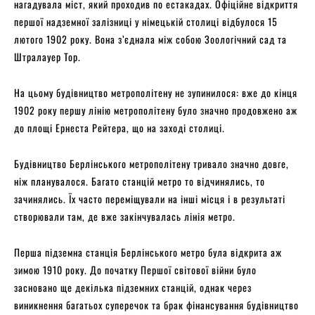
нагадувала міст, який проходив по естакадах. Офіційне відкриття
першої надземної залізниці у німецькій столиці відбулося 15
лютого 1902 року. Вона з’єднала між собою Зоологічний сад та
Штралауер Тор.
На цьому будівництво метрополітену не зупинилося: вже до кінця
1902 року першу лінію метрополітену було значно продовжено аж
до площі Ернеста Рейтера, що на заході столиці.
Будівництво Берлінського метрополітену тривало значно довге,
ніж планувалося. Багато станцій метро то відчинялись, то
зачинялись. Їх часто переміщували на інші місця і в результаті
створювали там, де вже закінчувалась лінія метро.
Перша підземна станція Берлінського метро була відкрита аж
зимою 1910 року. До початку Першої світової війни було
засновано ще декілька підземних станцій, однак через
виникнення багатьох суперечок та брак фінансування будівництво