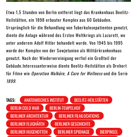
Etwa 1,5 Stunden von Berlin entfernt liegt das Krankenhaus Beelitz-
Heilstätten, ein 1898 erbauter Komplex aus 60 Gebäuden.
Ursprünglich für die Behandlung von Tuberkulosepatienten genutzt,
diente die Anlage während des Ersten Weltkriegs als Lazarett, wo
unter anderem Adolf Hitler behandelt wurde. Von 1945 bis 1995
wurde der Komplex von der Sowjetunion als Militärkrankenhaus
genutzt. Nach der Wiedervereinigung verfiel ein Großteil der
Gebäude.Interessanterweise diente Beelitz-Heilstätten als Drehort
für Filme wie
Operation Walküre
,
A Cure for Wellness
und die Serie
1899
.
TAGS:
ANATOMISCHES INSTITUT
BEELITZ-HEILSTÄTTEN
BERLIN COLD WAR
BERLIN-TEMPELHOF
BERLINER ARCHITEKTUR
BERLINER FILMLOCATIONS
BERLINER FLUGHÄFEN
BERLINER GESCHICHTE
BERLINER HUGENOTTEN
BERLINER SPIONAGE
BIERPINSEL