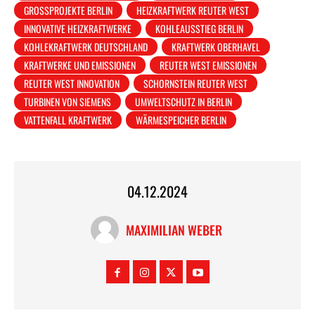
GROSSPROJEKTE BERLIN
HEIZKRAFTWERK REUTER WEST
INNOVATIVE HEIZKRAFTWERKE
KOHLEAUSSTIEG BERLIN
KOHLEKRAFTWERK DEUTSCHLAND
KRAFTWERK OBERHAVEL
KRAFTWERKE UND EMISSIONEN
REUTER WEST EMISSIONEN
REUTER WEST INNOVATION
SCHORNSTEIN REUTER WEST
TURBINEN VON SIEMENS
UMWELTSCHUTZ IN BERLIN
VATTENFALL KRAFTWERK
WÄRMESPEICHER BERLIN
04.12.2024
MAXIMILIAN WEBER